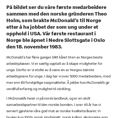
På bildet ser du våre første medarbeidere
sammen med den norske gründeren Theo
Holm, som brakte McDonald’s til Norge
etter å ha jobbet der som ung under et
opphold i USA. Vår første restaurant i
Norge ble åpnet i Nedre Slottsgate i Oslo
den 18. november 1983.
McDonald's har flere ganger blitt kåret til en av Norges beste
arbeidsplasser. Vi er særlig opptatt av å skape muligheter for
unge. Derfor er vi stolte av å være en av Norges største
arbeidsgivere for unge. I dag har vi over 5000 medarbeidere, med
mer enn 80 forskjellige nasjonaliteter. Å jobbe hos McDonald’s gir
verdifull erfaring og mulighet til utvikling.
I McDonald’s heier vi på norsk landbruk, og er en stolt
samarbeidspartner til den norske bonden. I over 40 år har vi
servert gjestene våre god mat av norske kvalitetsråvarer. Vi
bruker kun 100% norsk storfekjøtt, norsk kylling, økologiske egg,