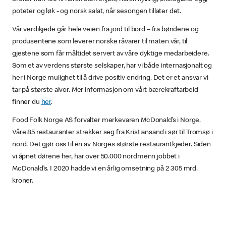
poteter og løk - og norsk salat, når sesongen tillater det.
Vår verdikjede går hele veien fra jord til bord – fra bøndene og
produsentene som leverer norske råvarer til maten vår, til
gjestene som får måltidet servert av våre dyktige medarbeidere.
Som et av verdens største selskaper, har vi både internasjonalt og
her i Norge mulighet til å drive positiv endring. Det er et ansvar vi
tar på største alvor. Mer informasjon om vårt bærekraftarbeid
finner du
her
.
Food Folk Norge AS forvalter merkevaren McDonald’s i Norge.
Våre 85 restauranter strekker seg fra Kristiansand i sør til Tromsø i
nord. Det gjør oss til en av Norges største restaurantkjeder. Siden
vi åpnet dørene her, har over 50.000 nordmenn jobbet i
McDonald’s. I 2020 hadde vi en årlig omsetning på 2 305 mrd.
kroner.