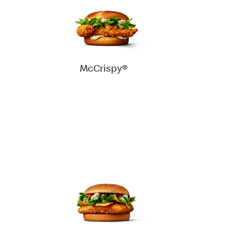
McCrispy®