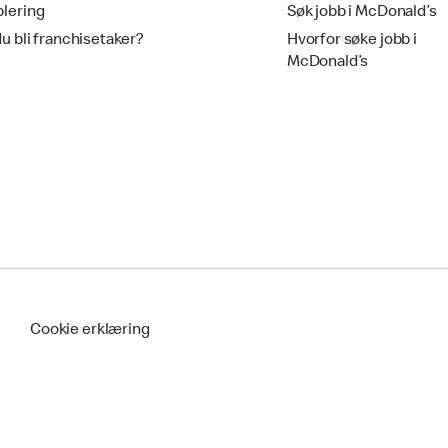
blering
Søk jobb i McDonald’s
du bli franchisetaker?
Hvorfor søke jobb i
McDonald’s
Cookie erklæring