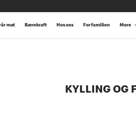
år mat
Bærekraft
Hos oss
For familien
More
es
KYLLING OG 