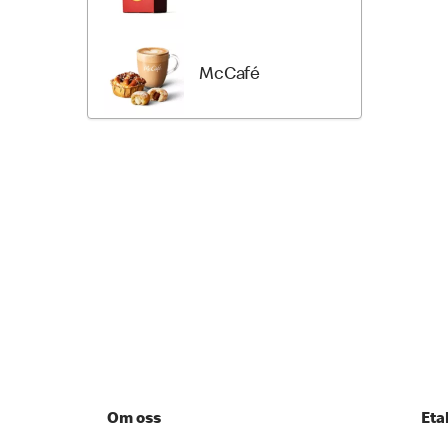
McCafé
Om oss
Eta