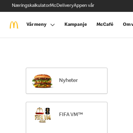
Næringskalkulator
McDelivery
Appen vår
Vår meny
Kampanje
McCafé
Om v
Skip
Return
Menu
to
Items
Menu
Categori
Nyheter
FIFA VM™