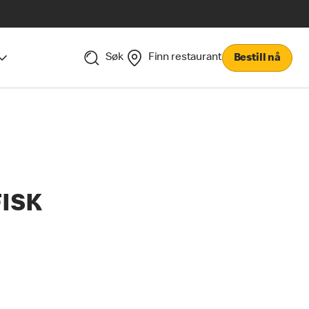
Søk
Finn restaurant
Bestill nå
FISK