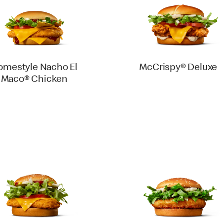
omestyle Nacho El
McCrispy® Deluxe
Maco® Chicken