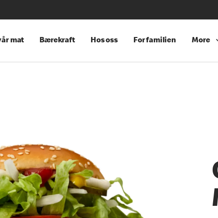
år mat
Bærekraft
Hos oss
For familien
More