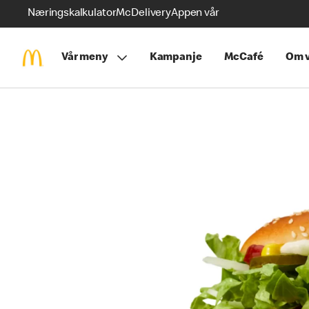
Næringskalkulator
McDelivery
Appen vår
Vår meny
Kampanje
McCafé
Om v