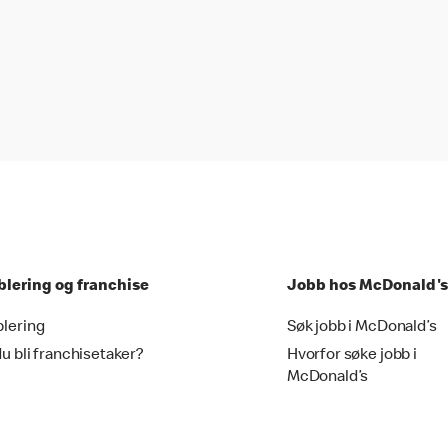
blering og franchise
Jobb hos McDonald's
blering
Søk jobb i McDonald’s
du bli franchisetaker?
Hvorfor søke jobb i
McDonald’s