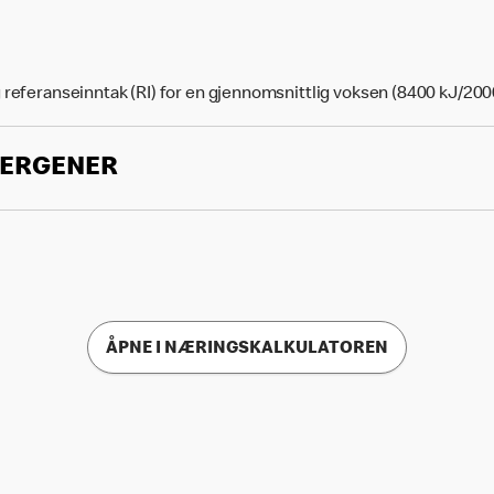
 referanseinntak (RI) for en gjennomsnittlig voksen (8400 kJ/200
LERGENER
ÅPNE I NÆRINGSKALKULATOREN