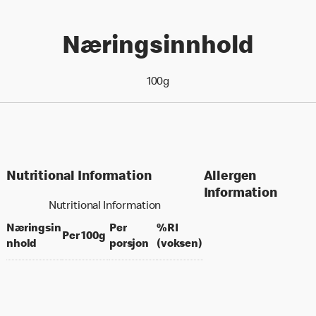
Næringsinnhold
100g
Nutritional Information
Allergen
Information
Nutritional Information
Næringsin
Per
%RI
per 100 grams
Per 100g
per portion
% daily value for an a
nhold
porsjon
(voksen)