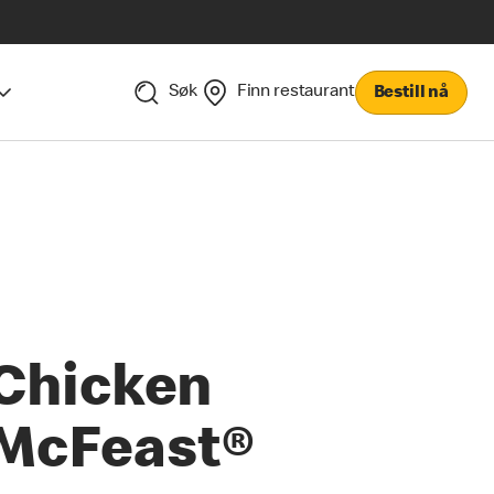
Søk
Finn restaurant
Bestill nå
Chicken
McFeast®