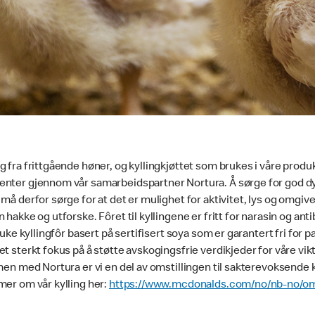
g fra frittgående høner, og kyllingkjøttet som brukes i våre pro
enter gjennom vår samarbeidspartner Nortura. Å sørge for god dyr
må derfor sørge for at det er mulighet for aktivitet, lys og omgiv
hakke og utforske. Fôret til kyllingene er fritt for narasin og antib
bruke kyllingfôr basert på sertifisert soya som er garantert fri for 
t sterkt fokus på å støtte avskogingsfrie verdikjeder for våre vikt
men med Nortura er vi en del av omstillingen til sakterevoksende k
mer om vår kylling her:
https://www.mcdonalds.com/no/nb-no/om-