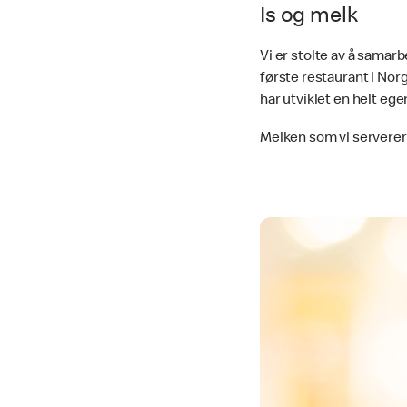
Is og melk
Vi er stolte av å sama
første restaurant i Nor
har utviklet en helt ege
Melken som vi servere