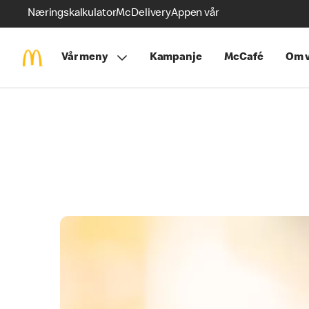
Næringskalkulator
McDelivery
Appen vår
Vår meny
Kampanje
McCafé
Om v