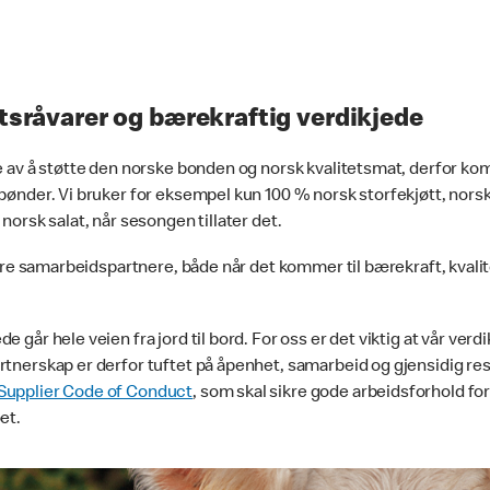
tsråvarer og bærekraftig verdikjede
lte av å støtte den norske bonden og norsk kvalitetsmat, derfor 
 bønder. Vi bruker for eksempel kun 100 % norsk storfekjøtt, norsk
 norsk salat, når sesongen tillater det.
 våre samarbeidspartnere, både når det kommer til bærekraft, kvali
e går hele veien fra jord til bord. For oss er det viktig at vår verdi
rtnerskap er derfor tuftet på åpenhet, samarbeid og gjensidig respe
Supplier Code of Conduct
, som skal sikre gode arbeidsforhold for
et.