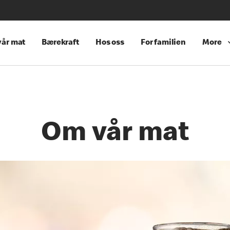
år mat
Bærekraft
Hos oss
For familien
More
Om vår mat