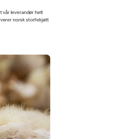
t vår leverandør helt
verer norsk storfekjøtt