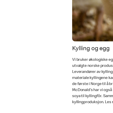
Kylling og egg
Vi bruker økologiske eg
utvalgte norske produs
Leverandører av kylling 
materiale kyllingene kan 
de første i Norge til å 
McDonald’s har vi også e
soya til kyllingfôr. Sam
kyllingproduksjon. Les 