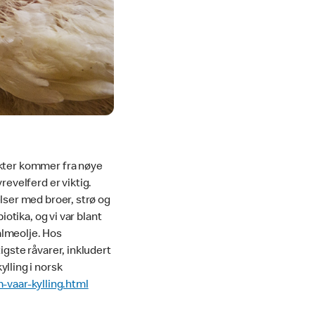
dukter kommer fra nøye
evelferd er viktig.
elser med broer, strø og
iotika, og vi var blant
palmeolje. Hos
igste råvarer, inkludert
ylling i norsk
vaar-kylling.html