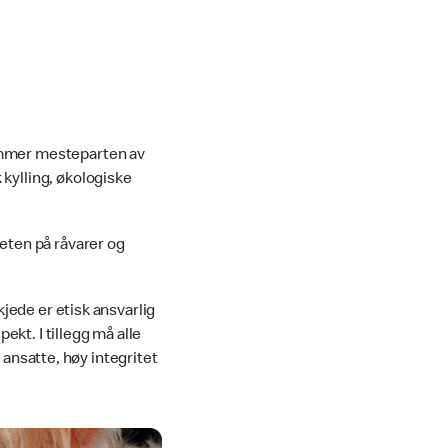
kommer mesteparten av
 kylling, økologiske
teten på råvarer og
kjede er etisk ansvarlig
kt. I tillegg må alle
 ansatte, høy integritet