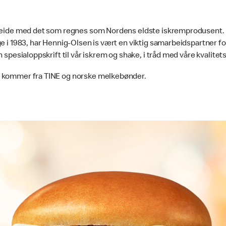
rbeide med det som regnes som Nordens eldste iskremprodusent. H
ge i 1983, har Hennig-Olsen is vært en viktig samarbeidspartner f
n spesialoppskrift til vår iskrem og shake, i tråd med våre kvalite
r kommer fra TINE og norske melkebønder.