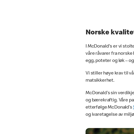
Norske kvalite
I McDonald's er vi sto
våre råvarer fra norske
egg, poteter og løk – og
Vi stiller høye krav til
matsikkerhet.
McDonald’s sin verdikjed
og bærekraftig. Våre pa
etterfølge McDonald’s
og ivaretagelse av miljø