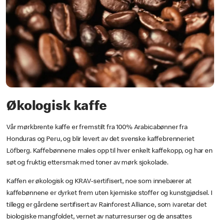
Økologisk kaffe
Vår mørkbrente kaffe er fremstilt fra 100% Arabicabønner fra
Honduras og Peru, og blir levert av det svenske kaffebrenneriet
Löfberg. Kaffebønnene males opp til hver enkelt kaffekopp, og har en
søt og fruktig ettersmak med toner av mørk sjokolade.
Kaffen er økologisk og KRAV-sertifisert, noe som innebærer at
kaffebønnene er dyrket frem uten kjemiske stoffer og kunstgjødsel. I
tillegg er gårdene sertifisert av Rainforest Alliance, som ivaretar det
biologiske mangfoldet, vernet av naturresurser og de ansattes