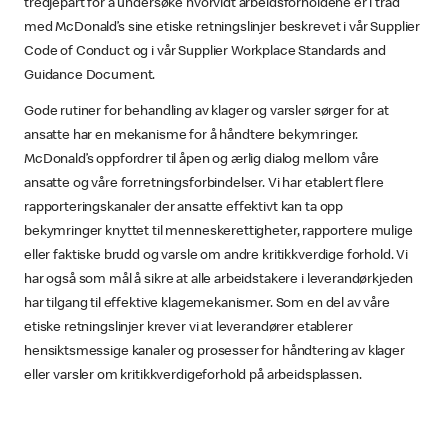
tredjepart for å undersøke hvorvidt arbeidsforholdene er i tråd
med McDonald’s sine etiske retningslinjer beskrevet i vår Supplier
Code of Conduct og i vår Supplier Workplace Standards and
Guidance Document.
Gode rutiner for behandling av klager og varsler sørger for at
ansatte har en mekanisme for å håndtere bekymringer.
McDonald’s oppfordrer til åpen og ærlig dialog mellom våre
ansatte og våre forretningsforbindelser. Vi har etablert flere
rapporteringskanaler der ansatte effektivt kan ta opp
bekymringer knyttet til menneskerettigheter, rapportere mulige
eller faktiske brudd og varsle om andre kritikkverdige forhold. Vi
har også som mål å sikre at alle arbeidstakere i leverandørkjeden
har tilgang til effektive klagemekanismer. Som en del av våre
etiske retningslinjer krever vi at leverandører etablerer
hensiktsmessige kanaler og prosesser for håndtering av klager
eller varsler om kritikkverdigeforhold på arbeidsplassen.