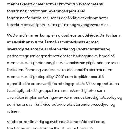
menneskerettigheter som er knyttet til virksomhetens
forretningsvirksomhet, leverandørkjede eller
forretningsforbindelser. Det er også viktig at virksomheter
forankrer ansvarlighet i retningslinjer og styringssystemer.
McDonald's har en kompleks global leverandørkjede. Derfor har vi
et særskilt ansvar for å inngå samarbeidsavtaler med
leverandører som deler våre verdier og ivaretar ansattes og
partneres grunnleggende rettigheter. Kartlegging av brudd på
menneskerettigheter inngår i McDonald’s sin pågående prosess
for å identifisere og vurdere risiko. McDonald's utarbeidet en
menneskerettighetspolicy i 2018 som forplikter oss til å
opprettholde en ansvarlig forretningspraksis. Vi har opprettet en
tverrfaglig arbeidsgruppe for menneskerettigheter som
overvåker implementeringen av vår menneskerettighetspolicy og
som har ansvar for å videreutvikle eksisterende prosedyrer og
rutiner.
Vi jobber kontinuerlig og systematisk med å identifisere,
forebygge og redusere mulige risiko for brudd på