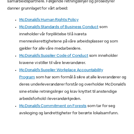
samarbeidspartnere. Følgende retningslinjer og prosedyrer
danner grunnlaget for vårt arbeid:
McDonald’s Human Rights Policy
McDonald’s Standards of Business Conduct
som
inneholder vår forpliktelse til å ivareta
menneskerettighetene på våre arbeidsplasser og som
gjelder for alle våre medarbeidere.
McDonald’s Supplier Code of Conduct
som inneholder
kravene vi stiller til våre leverandører.
McDonald’s Supplier Workplace Accountability
Program
som har som formål å sikre at alle leverandører og
deres underleverandører forstår og overholder McDonald’s
sine etiske retningslinjer og krav knyttet til anstendige
arbeidsforhold i leverandørkjeden.
McDonald’s Commitment on Forests
som tar for seg
avskoging og landrettigheter for berørte lokalsamfunn.