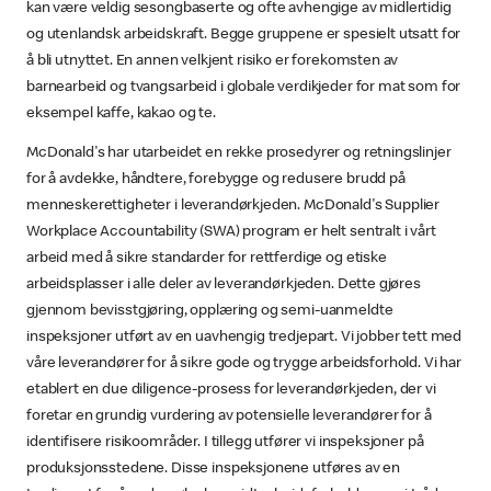
kan være veldig sesongbaserte og ofte avhengige av midlertidig
og utenlandsk arbeidskraft. Begge gruppene er spesielt utsatt for
å bli utnyttet. En annen velkjent risiko er forekomsten av
barnearbeid og tvangsarbeid i globale verdikjeder for mat som for
eksempel kaffe, kakao og te.
McDonald's har utarbeidet en rekke prosedyrer og retningslinjer
for å avdekke, håndtere, forebygge og redusere brudd på
menneskerettigheter i leverandørkjeden. McDonald's Supplier
Workplace Accountability (SWA) program er helt sentralt i vårt
arbeid med å sikre standarder for rettferdige og etiske
arbeidsplasser i alle deler av leverandørkjeden. Dette gjøres
gjennom bevisstgjøring, opplæring og semi-uanmeldte
inspeksjoner utført av en uavhengig tredjepart. Vi jobber tett med
våre leverandører for å sikre gode og trygge arbeidsforhold. Vi har
etablert en due diligence-prosess for leverandørkjeden, der vi
foretar en grundig vurdering av potensielle leverandører for å
identifisere risikoområder. I tillegg utfører vi inspeksjoner på
produksjonsstedene. Disse inspeksjonene utføres av en