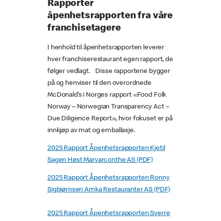
Rapporter
åpenhetsrapporten fra våre
franchisetagere
I henhold til åpenhetsrapporten leverer
hver franchiserestaurant egen rapport, de
følger vedlagt. Disse rapportene bygger
på og henviser til den overordnede
McDonald’s i Norges rapport «Food Folk
Norway – Norwegian Transparency Act –
Due Diligence Report», hvor fokuset er på
innkjøp av mat og emballasje.
2025 Rapport Åpenhetsrapporten Kjetil
Sagen Høst Marvarconthe AS (PDF)
2025 Rapport Åpenhetsrapporten Ronny
Sigbjørnsen Amka Restauranter AS (PDF)
2025 Rapport Åpenhetsrapporten Sverre