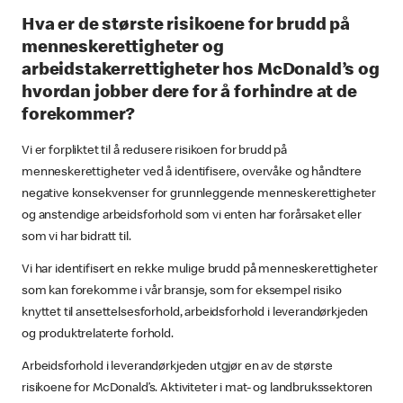
Hva er de største risikoene for brudd på
menneskerettigheter og
arbeidstakerrettigheter hos McDonald’s og
hvordan jobber dere for å forhindre at de
forekommer?
Vi er forpliktet til å redusere risikoen for brudd på
menneskerettigheter ved å identifisere, overvåke og håndtere
negative konsekvenser for grunnleggende menneskerettigheter
og anstendige arbeidsforhold som vi enten har forårsaket eller
som vi har bidratt til.
Vi har identifisert en rekke mulige brudd på menneskerettigheter
som kan forekomme i vår bransje, som for eksempel risiko
knyttet til ansettelsesforhold, arbeidsforhold i leverandørkjeden
og produktrelaterte forhold.
Arbeidsforhold i leverandørkjeden utgjør en av de største
risikoene for McDonald’s. Aktiviteter i mat- og landbrukssektoren