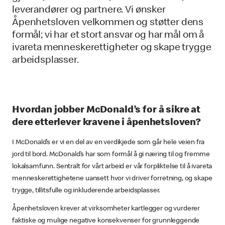
leverandører og partnere. Vi ønsker
Åpenhetsloven velkommen og støtter dens
formål; vi har et stort ansvar og har mål om å
ivareta menneskerettigheter og skape trygge
arbeidsplasser.
Hvordan jobber McDonald’s for å sikre at
dere etterlever kravene i åpenhetsloven?
I McDonald’s er vi en del av en verdikjede som går hele veien fra
jord til bord. McDonald’s har som formål å gi næring til og fremme
lokalsamfunn. Sentralt for vårt arbeid er vår forpliktelse til å ivareta
menneskerettighetene uansett hvor vi driver forretning, og skape
trygge, tillitsfulle og inkluderende arbeidsplasser.
Åpenhetsloven krever at virksomheter kartlegger og vurderer
faktiske og mulige negative konsekvenser for grunnleggende