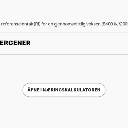
 referanseinntak (RI) for en gjennomsnittlig voksen (8400 kJ/200
LERGENER
ÅPNE I NÆRINGSKALKULATOREN