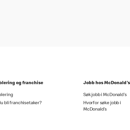
blering og franchise
Jobb hos McDonald's
blering
Søk jobb i McDonald’s
du bli franchisetaker?
Hvorfor søke jobb i
McDonald’s