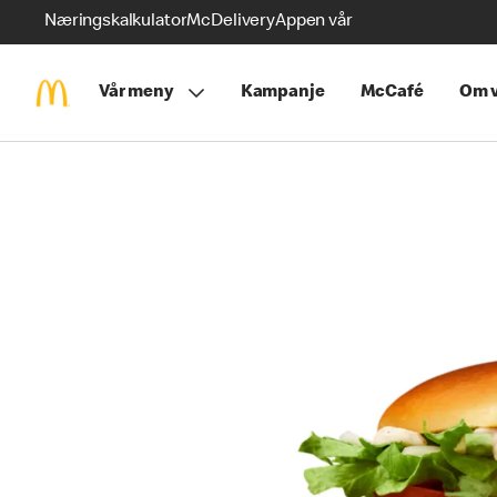
Næringskalkulator
McDelivery
Appen vår
Vår meny
Kampanje
McCafé
Om v