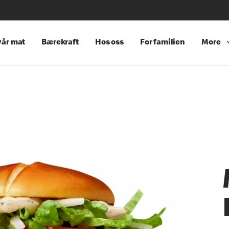
år mat
Bærekraft
Hos oss
For familien
More