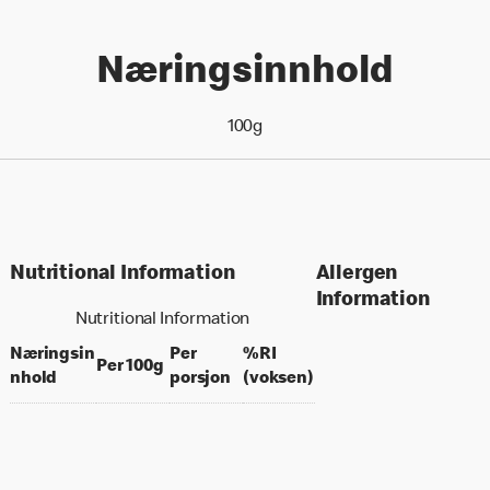
Næringsinnhold
100g
Nutritional Information
Allergen
Information
Nutritional Information
Næringsin
Per
%RI
per 100 grams
Per 100g
per portion
% daily value for an a
nhold
porsjon
(voksen)