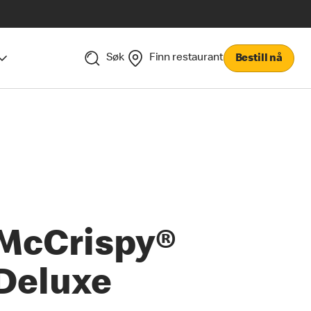
Søk
Finn restaurant
Bestill nå
McCrispy®
Deluxe