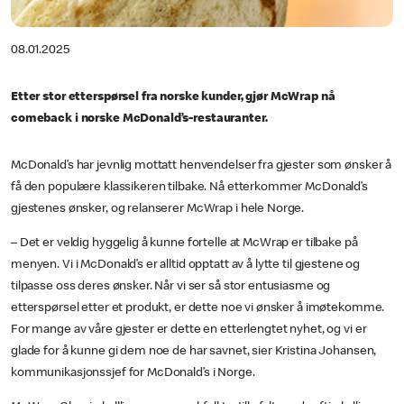
08.01.2025
Etter stor etterspørsel fra norske kunder, gjør McWrap nå
comeback i norske McDonald’s-restauranter.
McDonald’s har jevnlig mottatt henvendelser fra gjester som ønsker å
få den populære klassikeren tilbake. Nå etterkommer McDonald’s
gjestenes ønsker, og relanserer McWrap i hele Norge.
– Det er veldig hyggelig å kunne fortelle at McWrap er tilbake på
menyen. Vi i McDonald’s er alltid opptatt av å lytte til gjestene og
tilpasse oss deres ønsker. Når vi ser så stor entusiasme og
etterspørsel etter et produkt, er dette noe vi ønsker å imøtekomme.
For mange av våre gjester er dette en etterlengtet nyhet, og vi er
glade for å kunne gi dem noe de har savnet, sier Kristina Johansen,
kommunikasjonssjef for McDonald’s i Norge.