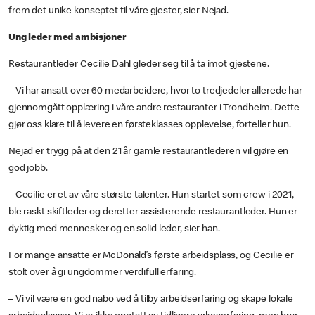
frem det unike konseptet til våre gjester, sier Nejad.
Ung leder med ambisjoner
Restaurantleder Cecilie Dahl gleder seg til å ta imot gjestene.
– Vi har ansatt over 60 medarbeidere, hvor to tredjedeler allerede har
gjennomgått opplæring i våre andre restauranter i Trondheim. Dette
gjør oss klare til å levere en førsteklasses opplevelse, forteller hun.
Nejad er trygg på at den 21 år gamle restaurantlederen vil gjøre en
god jobb.
– Cecilie er et av våre største talenter. Hun startet som crew i 2021,
ble raskt skiftleder og deretter assisterende restaurantleder. Hun er
dyktig med mennesker og en solid leder, sier han.
For mange ansatte er McDonald’s første arbeidsplass, og Cecilie er
stolt over å gi ungdommer verdifull erfaring.
– Vi vil være en god nabo ved å tilby arbeidserfaring og skape lokale