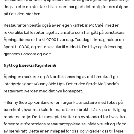
restaurant i Trondheim, spesielt med en så god og sentral plassering.
Jeg vil rette en stor takk til alle som har gjort det mulig for oss å åpne
på Solsiden, sier han.
Restauranten består også av en egen kaffebar, McCafé, med en
rekke ulike kaffesorter laget av ansatte som har gått på baristakurs.
Åpningstidene er fra kl. 07:00 hver dag. Torsdag til lørdag holder de
åpent til 03:30, og resten av uka til midnatt. De tilbyr også levering
gjennom Foodora og Wolt.
Nytt og bærekraftig interiør
Åpningen markerer også Nordisk lansering av det bærekraftige
interiørdesignet «Sunny Side Up». Det er den fjerde McDonald’s-
restaurant i verden med det nye konseptet.
– Sunny Side Up kombinerer en fargerik atmosfære med fokus på
bærekraft, hvor resirkulerte materialer er brukt til å skape et livlig og
moderne miljø. Dette konseptet setter en ny standard for hva vi kan
forvente av fremtidens restaurantopplevelse, både visuelt og i form
av bærekraft. Dette er en milepæl for oss, og vi gleder oss til å vise