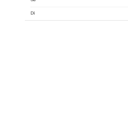
Sa
Sunday 09:00 - 00:00
Di