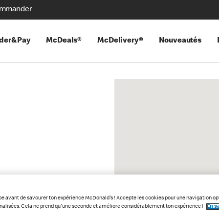
mmander
der&Pay
McDeals®
McDelivery®
Nouveautés
pe avant de savourer ton expérience McDonald's ! Accepte les cookies pour une navigation op
nnalisées. Cela ne prend qu'une seconde et améliore considérablement ton expérience !
En sa