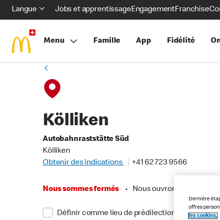
Langue
Jobs et apprentissage
Engagement
Franchise
Co
Menu
Famille
App
Fidélité
Or
Kölliken
Autobahnraststätte Süd
Kölliken
Obtenir des indications
+41 62 723 95 66
Nous sommes fermés
•
Nous ouvrons à 09:00
Dernière éta
offres perso
Définir comme lieu de prédilection
les cookies.