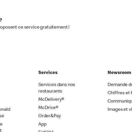
?
roposent ce service gratuitement !
Services
Newsroom
Services dans nos
Demande de
restaurants
Chiffres et 
McDelivery®
Communiqu
McDrive®
onald
Images et v
se
Order&Pay
de
App
t