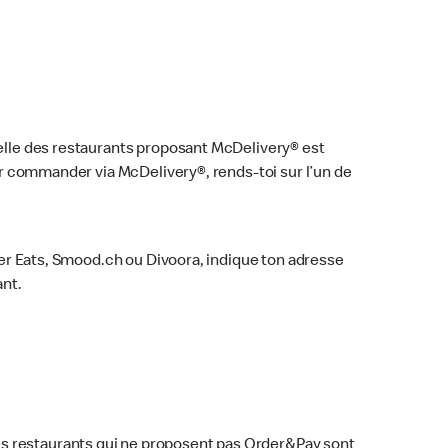
uelle des restaurants proposant McDelivery® est
our commander via McDelivery®, rends-toi sur l’un de
Uber Eats, Smood.ch ou Divoora, indique ton adresse
ant.
es restaurants qui ne proposent pas Order&Pay sont