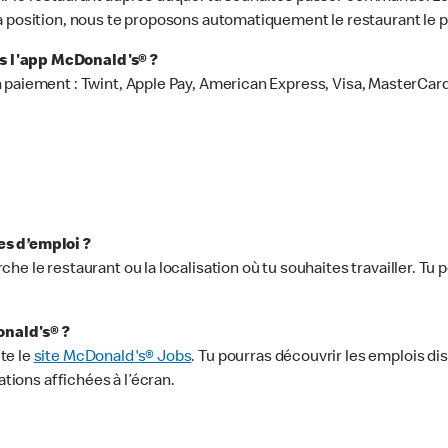
er ta position, nous te proposons automatiquement le restaurant le 
s l'app McDonald's® ?
 paiement : Twint, Apple Pay, American Express, Visa, MasterCard
es d’emploi ?
che le restaurant ou la localisation où tu souhaites travailler. Tu
onald's® ?
te le
site McDonald's® Jobs
. Tu pourras découvrir les emplois dis
ations affichées à l’écran.