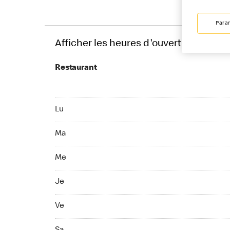
Para
Afficher les heures d'ouverture
Restaurant
Monday 09:00 - 00:00
Lu
Tuesday 09:00 - 00:00
Ma
Wednesday 09:00 - 00:00
Me
Thuesday 09:00 - 00:00
Je
Friday 09:00 - 02:00
Ve
Saturday 09:00 - 02:00