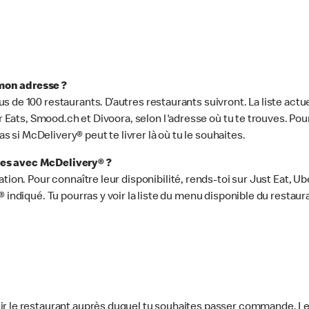
mon adresse ?
s de 100 restaurants. D’autres restaurants suivront. La liste act
ber Eats, Smood.ch et Divoora, selon l'adresse où tu te trouves. P
as si McDelivery® peut te livrer là où tu le souhaites.
les avec McDelivery® ?
ation. Pour connaître leur disponibilité, rends-toi sur Just Eat, 
 indiqué. Tu pourras y voir la liste du menu disponible du restaur
ir le restaurant auprès duquel tu souhaites passer commande. L