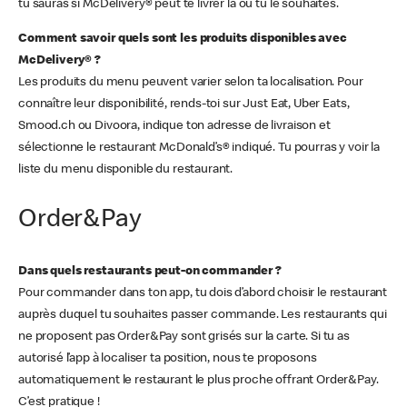
tu sauras si McDelivery® peut te livrer là où tu le souhaites.
Comment savoir quels sont les produits disponibles avec
McDelivery® ?
Les produits du menu peuvent varier selon ta localisation. Pour
connaître leur disponibilité, rends-toi sur Just Eat, Uber Eats,
Smood.ch ou Divoora, indique ton adresse de livraison et
sélectionne le restaurant McDonald’s® indiqué. Tu pourras y voir la
liste du menu disponible du restaurant.
Order&Pay
Dans quels restaurants peut-on commander ?
Pour commander dans ton app, tu dois d’abord choisir le restaurant
auprès duquel tu souhaites passer commande. Les restaurants qui
ne proposent pas Order&Pay sont grisés sur la carte. Si tu as
autorisé l’app à localiser ta position, nous te proposons
automatiquement le restaurant le plus proche offrant Order&Pay.
C’est pratique !