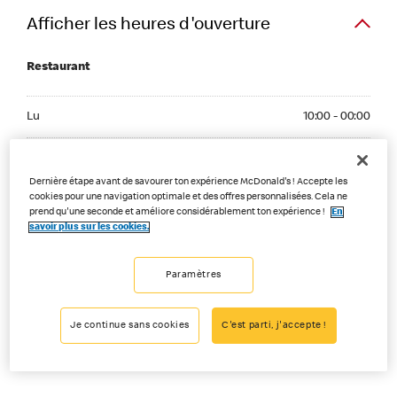
Afficher les heures d'ouverture
Restaurant
Monday 10:00 - 00:00
Lu
10:00 - 00:00
Tuesday 10:00 - 00:00
Ma
10:00 - 00:00
Dernière étape avant de savourer ton expérience McDonald's ! Accepte les
Wednesday 10:00 - 00:00
cookies pour une navigation optimale et des offres personnalisées. Cela ne
Me
10:00 - 00:00
prend qu'une seconde et améliore considérablement ton expérience !
En
savoir plus sur les cookies.
Thuesday 10:00 - 00:00
Je
10:00 - 00:00
Friday 10:00 - 01:00
Paramètres
Ve
10:00 - 01:00
Saturday 10:00 - 01:00
Sa
10:00 - 01:00
Je continue sans cookies
C'est parti, j'accepte !
Sunday 10:00 - 00:00
Di
10:00 - 00:00