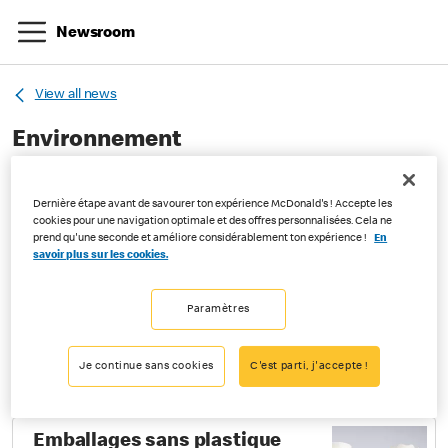
Newsroom
View all news
Environnement
5 résultats
5
résultats
Dernière étape avant de savourer ton expérience McDonald's ! Accepte les
cookies pour une navigation optimale et des offres personnalisées. Cela ne
prend qu'une seconde et améliore considérablement ton expérience !
En
Filtrer par date
savoir plus sur les cookies.
Camion à hydrogene vert
Paramètres
Environnement
|
06-04-2021
Je continue sans cookies
C'est parti, j'accepte !
Lire plus
Emballages sans plastique