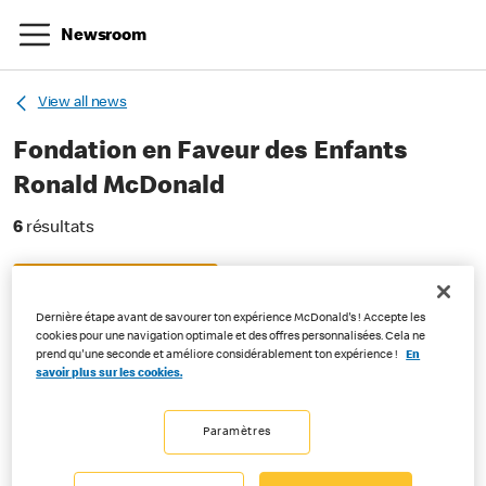
Newsroom
View all news
Fondation en Faveur des Enfants
Ronald McDonald
6 résultats
6
résultats
Filtrer par date
Dernière étape avant de savourer ton expérience McDonald's ! Accepte les
cookies pour une navigation optimale et des offres personnalisées. Cela ne
prend qu'une seconde et améliore considérablement ton expérience !
En
Maison Ronald McDonald Bâle
savoir plus sur les cookies.
Fondation en Faveur des Enfants Ronald
McDonald
Paramètres
|
09-21-2020