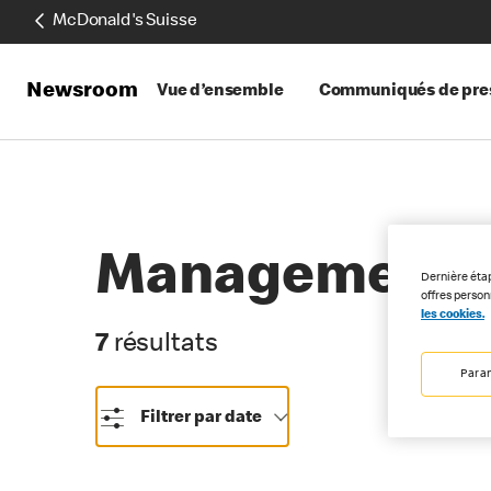
McDonald's Suisse
Newsroom
Vue d’ensemble
Communiqués de pre
Management
Dernière éta
offres perso
les cookies.
7 résultats
7
résultats
Para
Filtrer par date