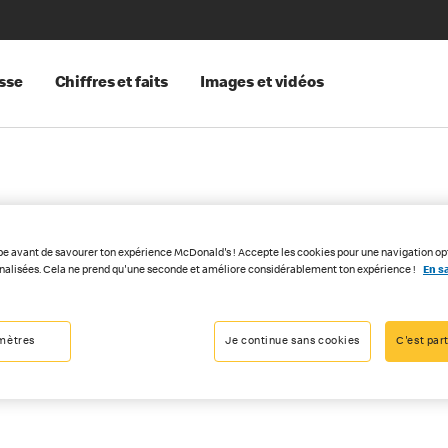
sse
Chiffres et faits
Images et vidéos
pe avant de savourer ton expérience McDonald's ! Accepte les cookies pour une navigation op
nnalisées. Cela ne prend qu'une seconde et améliore considérablement ton expérience !
En sa
mètres
Je continue sans cookies
C'est part