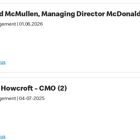
d McMullen, Managing Director McDonald
gement
|
01.06.2026
lus
 Howcroft - CMO (2)
gement
|
04-07-2025
lus