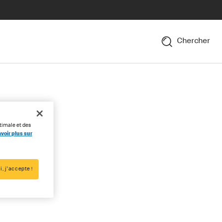
Chercher
timale et des
voir plus sur
i, j'accepte !