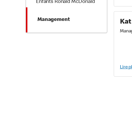
Enfants Ronald McDonald
Management
Kat
Mana
Lire p