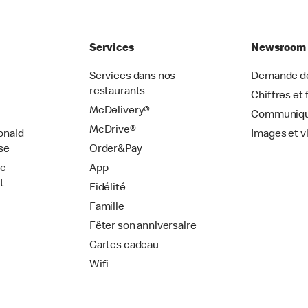
Services
Newsroom
Services dans nos
Demande de
restaurants
Chiffres et 
McDelivery®
Communiqu
McDrive®
onald
Images et v
se
Order&Pay
de
App
t
Fidélité
Famille
Fêter son anniversaire
Cartes cadeau
Wifi