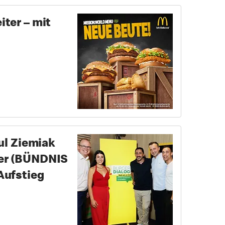
ter – mit
ul Ziemiak
yer (BÜNDNIS
Aufstieg