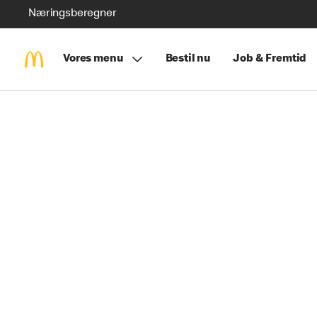
Næringsberegner
Vores menu
Bestil nu
Job & Fremtid