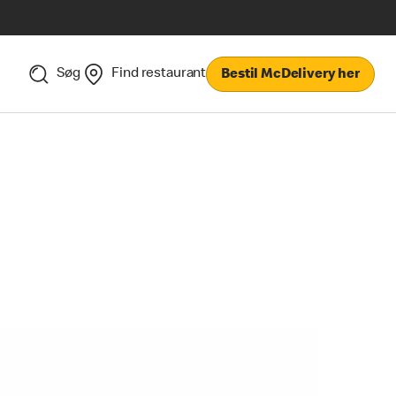
Søg
Find restaurant
Bestil McDelivery her