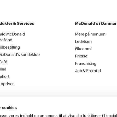
dukter & Services
McDonald's i Danmar
ald McDonald
Mere på menuen
nefond
Ledelsen
ilbestilling
Økonomi
cDonald's kundeklub
Presse
Café
Franchising
ilie
Job & Fremtid
ekort
tepriser
 cookies
passe vores indhold og annoncer, til at vise dig funktioner til soci