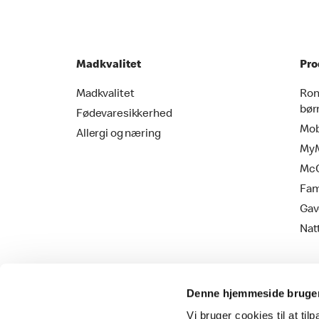
Madkvalitet
Pro
Madkvalitet
Ron
bør
Fødevaresikkerhed
Mob
Allergi og næring
MyM
Mc
Fam
Gav
Nat
Denne hjemmeside bruger
Vi bruger cookies til at til