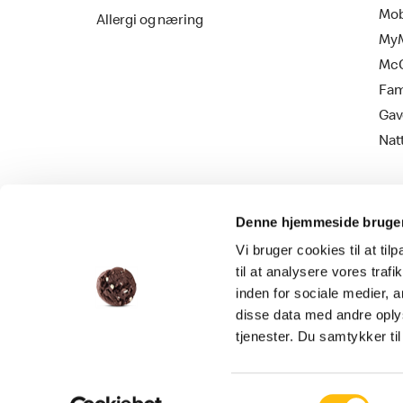
Mob
Allergi og næring
MyM
Mc
Fam
Gav
Nat
Denne hjemmeside bruger
Vi bruger cookies til at til
til at analysere vores tra
inden for sociale medier,
disse data med andre oplys
Persondatapolitik
Cookie information
tjenester. Du samtykker t
Samtykkevalg