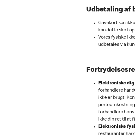
Udbetaling af 
Gavekort kan ikke
kan dette ske i op
Vores fysiske ikk
udbetales via kun
Fortrydelsesre
Elektroniske dig
forhandlere har du
ikke er brugt. Ko
portoomkostninger
forhandlere henvis
ikke din ret til a
Elektroniske fys
restauranter har d