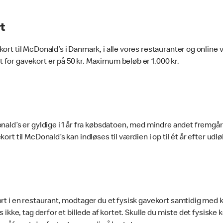
t
ort til McDonald’s i Danmark, i alle vores restauranter og online 
or gavekort er på 50 kr. Maximum beløb er 1.000 kr.
nald’s er gyldige i 1 år fra købsdatoen, med mindre andet fremgår
ort til McDonald’s kan indløses til værdien i op til ét år efter ud
rt i en restaurant, modtager du et fysisk gavekort samtidig med 
s ikke, tag derfor et billede af kortet. Skulle du miste det fysiske 