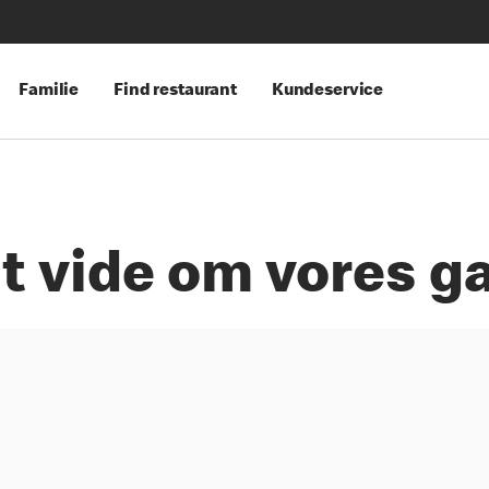
Familie
Find restaurant
Kundeservice
t vide om vores g