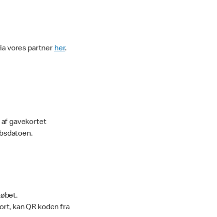
via vores partner
her
.
 af gavekortet
løbsdatoen.
købet.
kort, kan QR koden fra