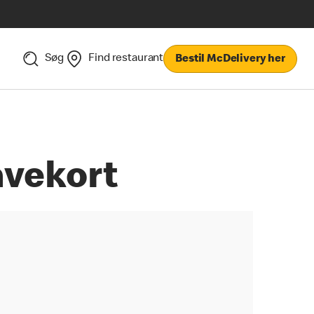
Søg
Find restaurant
Bestil McDelivery her
avekort