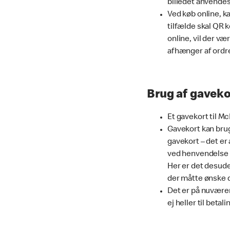
billedet anvendes
Ved køb online, ka
tilfælde skal QR k
online, vil der væ
afhænger af ordre
Brug af gaveko
Et gavekort til M
Gavekort kan brug
gavekort – det er 
ved henvendelse i
Her er det desude
der måtte ønske 
Det er på nuværend
ej heller til beta