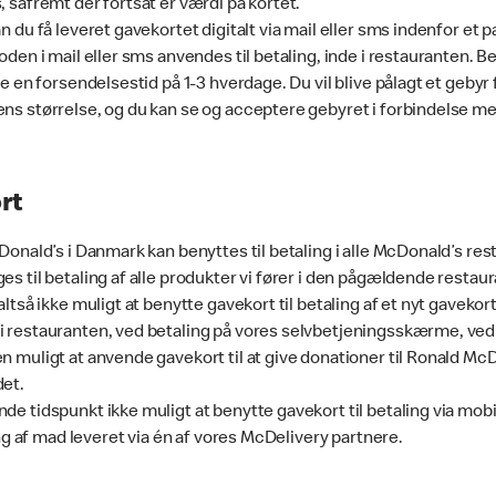
, såfremt der fortsat er værdi på kortet.
n du få leveret gavekortet digitalt via mail eller sms indenfor et p
oden i mail eller sms anvendes til betaling, inde i restauranten. Be
re en forsendelsestid på 1-3 hverdage. Du vil blive pålagt et gebyr 
ns størrelse, og du kan se og acceptere gebyret i forbindelse med
rt
cDonald’s i Danmark kan benyttes til betaling i alle McDonald’s re
es til betaling af alle produkter vi fører i den pågældende restau
altså ikke muligt at benytte gavekort til betaling af et nyt gavekor
 restauranten, ved betaling på vores selvbetjeningsskærme, ved 
n muligt at anvende gavekort til at give donationer til Ronald M
det.
e tidspunkt ikke muligt at benytte gavekort til betaling via mobil
ling af mad leveret via én af vores McDelivery partnere.