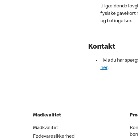
til gældende lovg
fysiske gavekort 
og betingelser.
Kontakt
Hvis du har spørg
her
.
Madkvalitet
Pro
Madkvalitet
Ron
bør
Fødevaresikkerhed