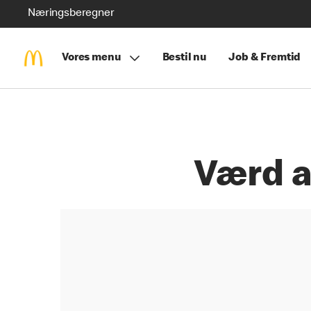
Næringsberegner
Vores menu
Bestil nu
Job & Fremtid
Værd a