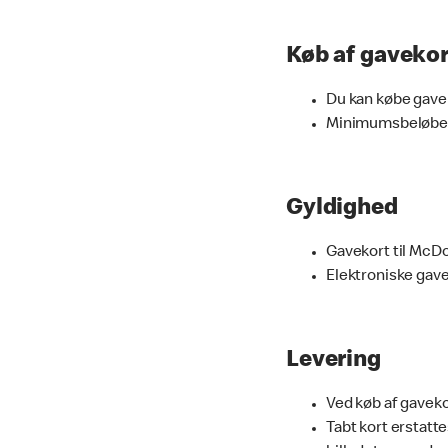
Køb af gavekor
Du kan købe gavek
Minimumsbeløbet f
Gyldighed
Gavekort til McDo
Elektroniske gavek
Levering
Ved køb af gaveko
Tabt kort erstatte