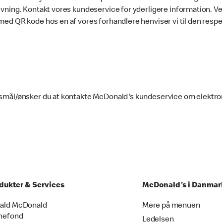
ivning. Kontakt vores kundeservice for yderligere information. Ve
med QR kode hos en af vores forhandlere henviser vi til den respe
smål/ønsker du at kontakte McDonald's kundeservice om elektroni
dukter & Services
McDonald's i Danmar
ald McDonald
Mere på menuen
nefond
Ledelsen