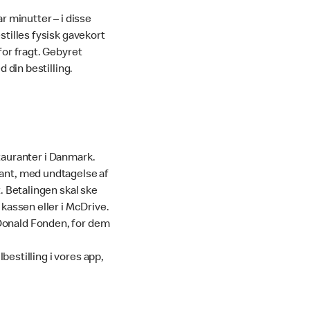
ar minutter – i disse
stilles fysisk gavekort
for fragt. Gebyret
 din bestilling.
stauranter i Danmark.
rant, med undtagelse af
t. Betalingen skal ske
kassen eller i McDrive.
cDonald Fonden, for dem
bestilling i vores app,