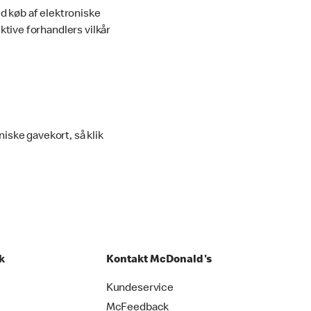
d køb af elektroniske
ktive forhandlers vilkår
ske gavekort, så klik
k
Kontakt McDonald's
Kundeservice
McFeedback