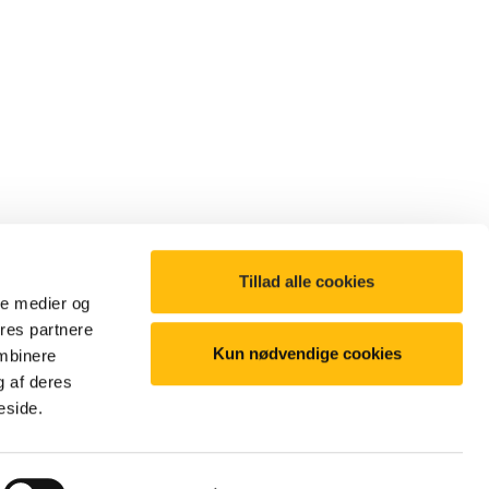
Tillad alle cookies
ale medier og
ores partnere
Kun nødvendige cookies
ombinere
g af deres
©2025 McDonald's. All Rights Reserved
eside.