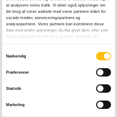
Lør
08:00 - 01:00
at analysere vores trafik. Vi deler også oplysninger om
Sunday 08:00 - 01:00
din brug af vores website med vores partnere inden for
Søn
08:00 - 01:00
sociale medier, annonceringspartnere og
analysepartnere. Vores partnere kan kombinere disse
data med andre oplysninger, du har givet dem, eller som
de har indsamlet fra din brug af deres tjenester. Du
samtykker til vores cookies, hvis du fortsætter med at
anvende vores hjemmeside.
Samtykkevalg
Nødvendig
Præferencer
Statistik
Marketing