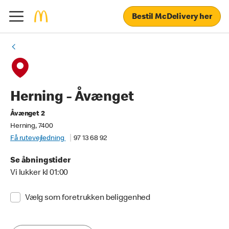
Bestil McDelivery her
Herning - Åvænget
Åvænget 2
Herning, 7400
Få rutevejledning
97 13 68 92
Se åbningstider
Vi lukker kl 01:00
Vælg som foretrukken beliggenhed