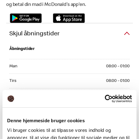
og betal din mad i McDonald’s app'en.
Skjul åbningstider
Åbningstider
Monday 08:00 - 01:00
Man
08:00 - 01:00
Tuesday 08:00 - 01:00
Tirs
08:00 - 01:00
Wednesday 08:00 - 01:00
Ons
08:00 - 01:00
Thursday 08:00 - 01:00
Tors
08:00 - 01:00
Denne hjemmeside bruger cookies
Friday 08:00 - 01:00
Fre
08:00 - 01:00
Vi bruger cookies til at tilpasse vores indhold og
Saturday 08:00 - 01:00
annoncer, til at vise dig funktioner til sociale medier og til