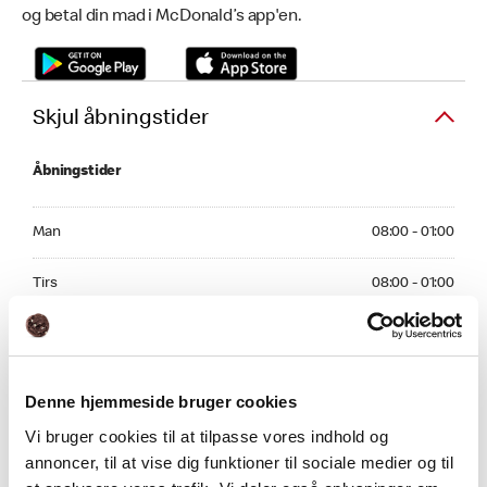
og betal din mad i McDonald’s app'en.
Skjul åbningstider
Åbningstider
Monday 08:00 - 01:00
Man
08:00 - 01:00
Tuesday 08:00 - 01:00
Tirs
08:00 - 01:00
Wednesday 08:00 - 01:00
Ons
08:00 - 01:00
Thursday 08:00 - 01:00
Tors
08:00 - 01:00
Denne hjemmeside bruger cookies
Friday 08:00 - 03:00
Vi bruger cookies til at tilpasse vores indhold og
Fre
08:00 - 03:00
annoncer, til at vise dig funktioner til sociale medier og til
Saturday 08:00 - 03:00