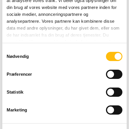
at analysere vores trafik. Vi deler også oplysninger om
Lør
08:00 - 03:00
din brug af vores website med vores partnere inden for
Sunday 08:00 - 01:00
sociale medier, annonceringspartnere og
Søn
08:00 - 01:00
analysepartnere. Vores partnere kan kombinere disse
data med andre oplysninger, du har givet dem, eller som
de har indsamlet fra din brug af deres tjenester. Du
samtykker til vores cookies, hvis du fortsætter med at
anvende vores hjemmeside.
Samtykkevalg
Nødvendig
Præferencer
Statistik
Marketing