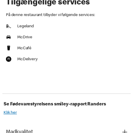
Tilgængelige services
På denne restaurant tilbyder vi følgende services:
Legeland
McDrive
McCafé
McDelivery
Se Fødevarestyrelsens smiley-rapport Randers
Klik her
Madkvalitet