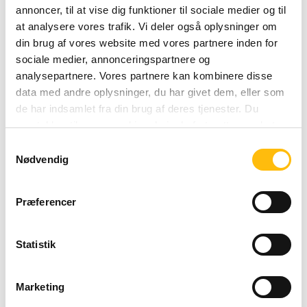
Lør
08:00 - 03:00
annoncer, til at vise dig funktioner til sociale medier og til
Sunday 08:00 - 01:00
at analysere vores trafik. Vi deler også oplysninger om
Søn
08:00 - 01:00
din brug af vores website med vores partnere inden for
sociale medier, annonceringspartnere og
analysepartnere. Vores partnere kan kombinere disse
data med andre oplysninger, du har givet dem, eller som
de har indsamlet fra din brug af deres tjenester. Du
samtykker til vores cookies, hvis du fortsætter med at
anvende vores hjemmeside.
Samtykkevalg
Nødvendig
Præferencer
Statistik
Marketing