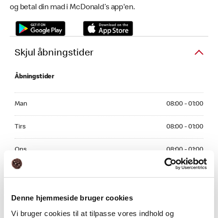
og betal din mad i McDonald’s app'en.
Skjul åbningstider
Åbningstider
Monday 08:00 - 01:00
Man
08:00 - 01:00
Tuesday 08:00 - 01:00
Tirs
08:00 - 01:00
Wednesday 08:00 - 01:00
Ons
08:00 - 01:00
Thursday 08:00 - 01:00
Tors
08:00 - 01:00
Friday 08:00 - 03:00
Fre
08:00 - 03:00
Denne hjemmeside bruger cookies
Vi bruger cookies til at tilpasse vores indhold og
Saturday 08:00 - 03:00