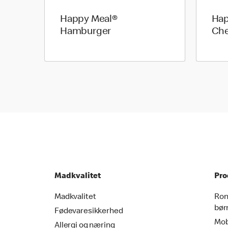
Happy Meal®
Hap
Hamburger
Che
Madkvalitet
Pro
Madkvalitet
Ron
bør
Fødevaresikkerhed
Mob
Allergi og næring