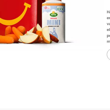
H
e
v
e
p
m