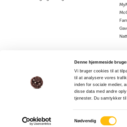
MyM
Mc
Fam
Gav
Nat
Denne hjemmeside bruger
Vi bruger cookies til at til
til at analysere vores tra
inden for sociale medier,
disse data med andre oplys
Persondatapolitik
Cookie information
tjenester. Du samtykker t
Samtykkevalg
Nødvendig