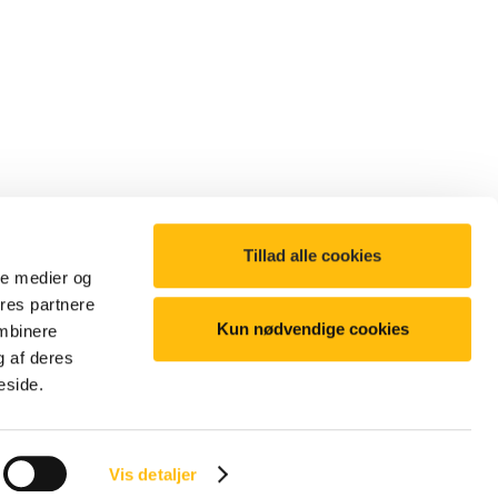
Tillad alle cookies
ale medier og
ores partnere
Kun nødvendige cookies
ombinere
g af deres
©2025 McDonald's. All Rights Reserved
eside.
Vis detaljer