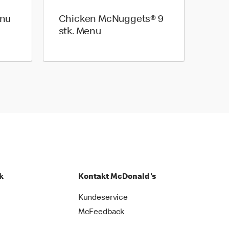
enu
Chicken McNuggets® 9
stk. Menu
k
Kontakt McDonald's
Kundeservice
McFeedback