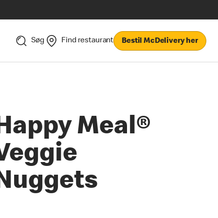
Søg
Find restaurant
Bestil McDelivery her
Happy Meal®
Veggie
Nuggets