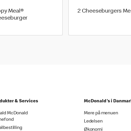
py Meal®
2 Cheeseburgers M
eseburger
dukter & Services
McDonald's i Danmar
ald McDonald
Mere på menuen
nefond
Ledelsen
ilbestilling
Økonomi