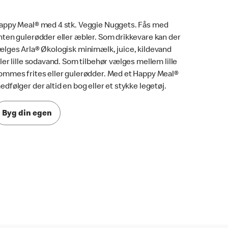
appy Meal® med 4 stk. Veggie Nuggets. Fås med
nten gulerødder eller æbler. Som drikkevare kan der
ælges Arla® Økologisk minimælk, juice, kildevand
ller lille sodavand. Som tilbehør vælges mellem lille
ommes frites eller gulerødder. Med et Happy Meal®
edfølger der altid en bog eller et stykke legetøj.
Byg din egen