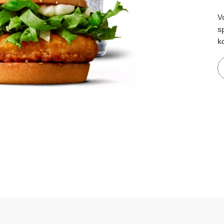
V
s
k