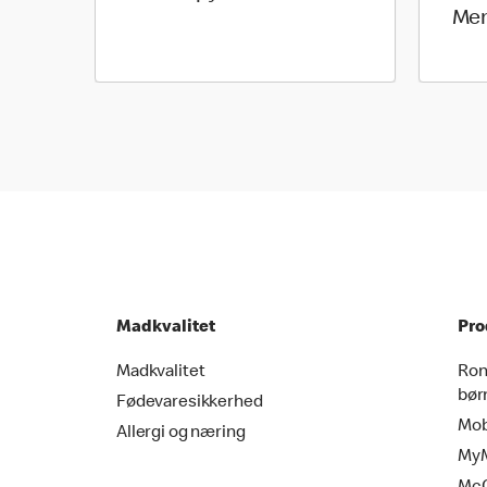
Me
Madkvalitet
Pro
Madkvalitet
Ron
bør
Fødevaresikkerhed
Mob
Allergi og næring
MyM