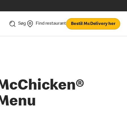
Søg
Find restaurant
Bestil McDelivery her
McChicken®
Menu