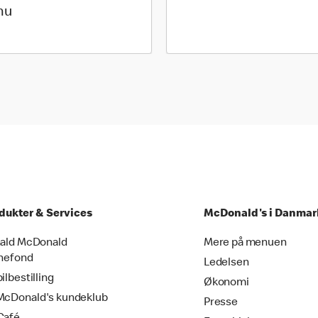
nu
dukter & Services
McDonald's i Danmar
ald McDonald
Mere på menuen
nefond
Ledelsen
ilbestilling
Økonomi
cDonald's kundeklub
Presse