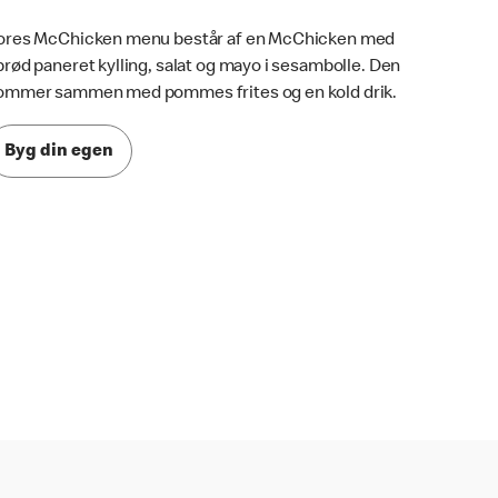
ores McChicken menu består af en McChicken med
prød paneret kylling, salat og mayo i sesambolle. Den
ommer sammen med pommes frites og en kold drik.
Byg din egen