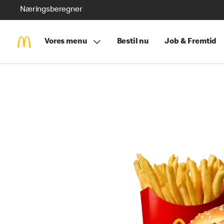
Næringsberegner
Vores menu
Bestil nu
Job & Fremtid