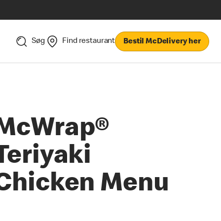
Søg
Find restaurant
Bestil McDelivery her
McWrap®
Teriyaki
Chicken Menu