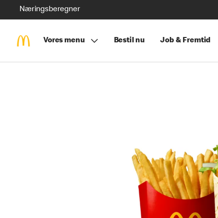
Næringsberegner
Vores menu
Bestil nu
Job & Fremtid