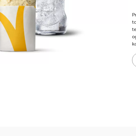
P
t
t
o
ko