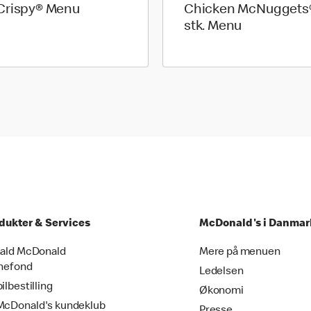
rispy® Menu
Chicken McNuggets
stk. Menu
dukter & Services
McDonald's i Danmar
ald McDonald
Mere på menuen
nefond
Ledelsen
ilbestilling
Økonomi
cDonald's kundeklub