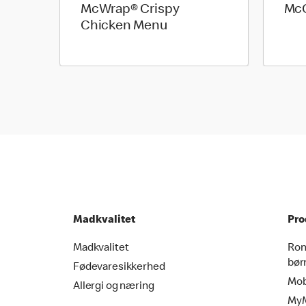
McWrap® Crispy
McC
Chicken Menu
Madkvalitet
Pro
Madkvalitet
Ron
bør
Fødevaresikkerhed
Mob
Allergi og næring
MyM