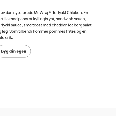
røv den nye sprøde McWrap® Teriyaki Chicken. En
ortilla med paneret kyllingbryst, sandwich sauce,
eriyaki sauce, smelteost med cheddar, iceberg salat
g løg. Som tilbehør kommer pommes frites og en
ld drik.
Byg din egen