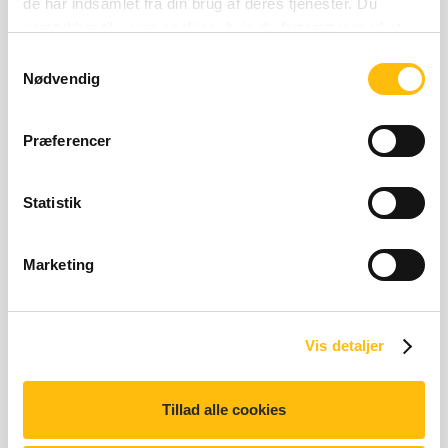
de har indsamlet fra din brug af deres tjenester. Du
Næringsberegner
samtykker til vores cookies, hvis du fortsætter med at
anvende vores hjemmeside.
Samtykkevalg
Nødvendig
Præferencer
Statistik
Homestyle Nacho El Maco Menu
Marketing
Vis detaljer
Tillad alle cookies