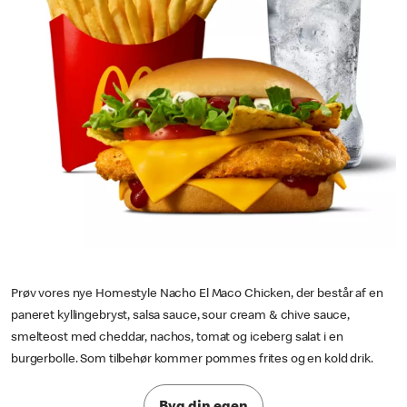
Prøv vores nye Homestyle Nacho El Maco Chicken, der består af en
paneret kyllingebryst, salsa sauce, sour cream & chive sauce,
smelteost med cheddar, nachos, tomat og iceberg salat i en
burgerbolle. Som tilbehør kommer pommes frites og en kold drik.