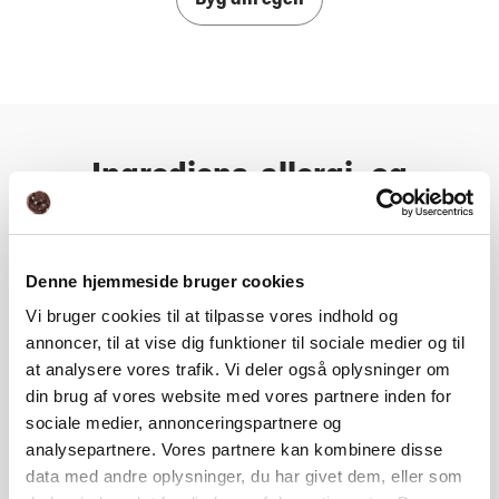
Byg din egen
Ingrediens, allergi- og
næringsoplysning
Denne hjemmeside bruger cookies
Næringsindhold
Vi bruger cookies til at tilpasse vores indhold og
annoncer, til at vise dig funktioner til sociale medier og til
Ingrediens- og allergioplysning
at analysere vores trafik. Vi deler også oplysninger om
din brug af vores website med vores partnere inden for
sociale medier, annonceringspartnere og
analysepartnere. Vores partnere kan kombinere disse
data med andre oplysninger, du har givet dem, eller som
Ingrediens, allergi- og næringsoplysning ovenfor inkluderer ikke personlige tilpasninger.