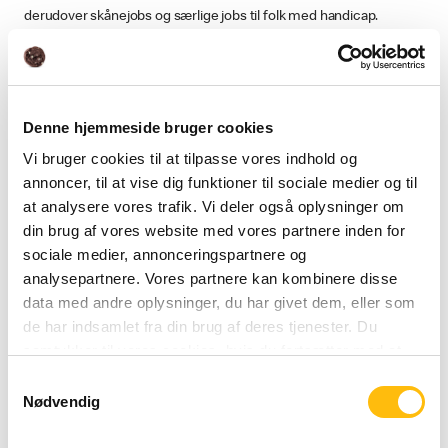
derudover skånejobs og særlige jobs til folk med handicap.
Vi tager aktivt del i samfundet og er i løbende dialog med danske
eksperter, forbrugerorganisationer og politikere, og vi stiller gerne
Denne hjemmeside bruger cookies
op til interviews og dialog. Vi gør det let at finde information om os
Vi bruger cookies til at tilpasse vores indhold og
og vores mad. Du kan læse meget mere om vores mad,
annoncer, til at vise dig funktioner til sociale medier og til
leverandører og måde at drive forretning på her siden eller
at analysere vores trafik. Vi deler også oplysninger om
på
www.mcdonalds.com
.
din brug af vores website med vores partnere inden for
sociale medier, annonceringspartnere og
analysepartnere. Vores partnere kan kombinere disse
Vi ønsker at give noget tilbage til vores lokalsamfund. Derfor har vi
data med andre oplysninger, du har givet dem, eller som
oprettet
Ronald McDonald BørneFond
. Vi arbejder for at fremme
de har indsamlet fra din brug af deres tjenester. Du
en balanceret og aktiv livsstil. Derfor støtter vi aktiviteter, der får
samtykker til vores cookies, hvis du fortsætter med at
børn og voksne til at røre sig. Vi støtter lokale sportsklubber og
anvende vores hjemmeside.
andre gode initiativer. Vi sætter fokus på lokal dialog og
Samtykkevalg
Nødvendig
engagement i lokale initiativer. Bl.a. har vi afholdt åbent hus-
arrangementer i København, Odense og Århus om integration,