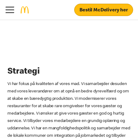
Bestil McDelivery her
Strategi
Vi har fokus på kvaliteten af vores mad. Vi samarbejder desuden
med vores leverandører om at opnå en bedre dyrevelfærd og om
at skabe en bæredygtig produktion. Vi moderniserer vores
restauranter for at skabe rare omgivelser for vores gæster og
medarbejdere. Vi ønsker at give vores gæster en god og hurtig
service. Vi tilbyder vores medarbejdere en grundig oplæring og
uddannelse. Vi har en mangfoldighedspolitik og samarbejder med
de lokale kommuner om integration på jobmarkedet og tilbyder