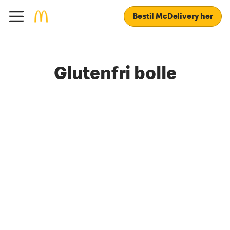
Bestil McDelivery her
Glutenfri bolle