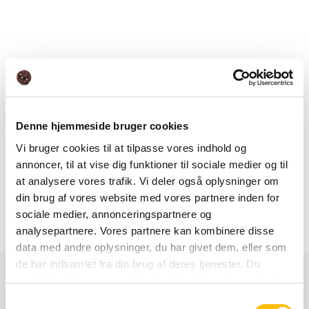
Denne hjemmeside bruger cookies
Vi bruger cookies til at tilpasse vores indhold og
annoncer, til at vise dig funktioner til sociale medier og til
at analysere vores trafik. Vi deler også oplysninger om
Vi tilbyder de fleste af vores burgere med glutenfri bolle.
din brug af vores website med vores partnere inden for
sociale medier, annonceringspartnere og
analysepartnere. Vores partnere kan kombinere disse
data med andre oplysninger, du har givet dem, eller som
de har indsamlet fra din brug af deres tjenester. Du
samtykker til vores cookies, hvis du fortsætter med at
Ingrediens, allergi- og
anvende vores hjemmeside.
Samtykkevalg