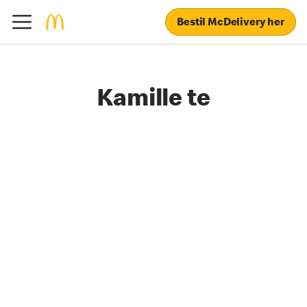
Bestil McDelivery her
Kamille te