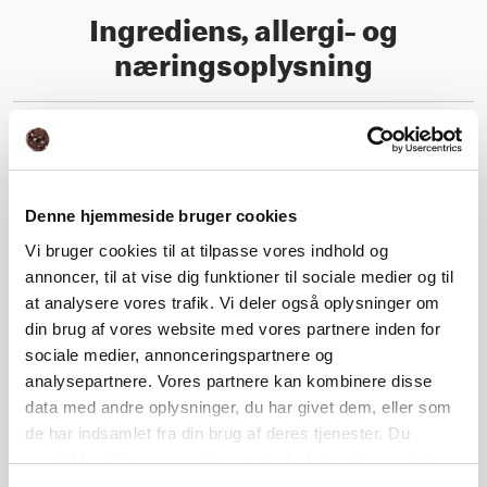
Ingrediens, allergi- og
næringsoplysning
Næringsindhold
Denne hjemmeside bruger cookies
Ingrediens- og allergioplysning
Vi bruger cookies til at tilpasse vores indhold og
annoncer, til at vise dig funktioner til sociale medier og til
at analysere vores trafik. Vi deler også oplysninger om
din brug af vores website med vores partnere inden for
Næringsberegner
sociale medier, annonceringspartnere og
analysepartnere. Vores partnere kan kombinere disse
data med andre oplysninger, du har givet dem, eller som
de har indsamlet fra din brug af deres tjenester. Du
Relaterede produkter
samtykker til vores cookies, hvis du fortsætter med at
anvende vores hjemmeside.