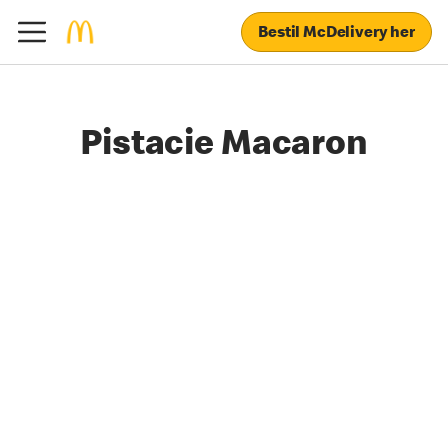
Bestil McDelivery her
Pistacie Macaron