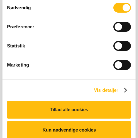
Samtykkevalg
Nødvendig
Præferencer
Statistik
Hindbær Macaron
344 kilo joules | 84 kilo c
344 kJ | 84 kcal
Marketing
Vis detaljer
Tillad alle cookies
Chokolade Macaron
355 kilo joules | 83 kilo ca
355 kJ | 83 kcal
Kun nødvendige cookies