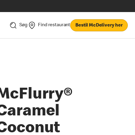
Søg
Find restaurant
Bestil McDelivery her
McFlurry®
Caramel
Coconut