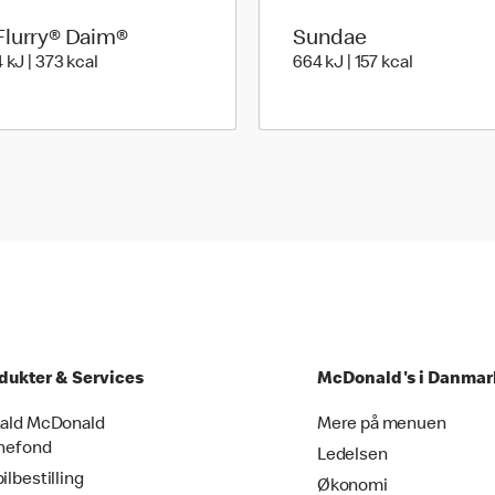
lurry® Daim®
Sundae
ries
1.564 kilo joules | 373 kilo calories
664 kilo jou
 kJ | 373 kcal
664 kJ | 157 kcal
dukter & Services
McDonald's i Danmar
ald McDonald
Mere på menuen
nefond
Ledelsen
ilbestilling
Økonomi