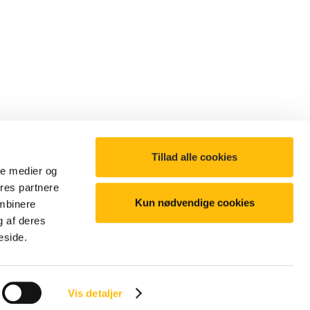
Tillad alle cookies
ale medier og
ores partnere
Kun nødvendige cookies
ombinere
g af deres
©2025 McDonald's. All Rights Reserved
eside.
Vis detaljer