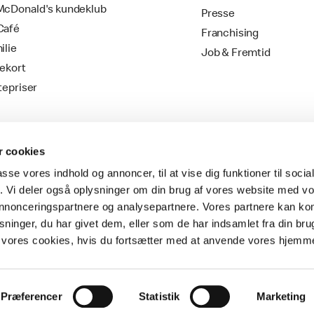
cDonald's kundeklub
Presse
Café
Franchising
ilie
Job & Fremtid
ekort
tepriser
 cookies
passe vores indhold og annoncer, til at vise dig funktioner til soci
fik. Vi deler også oplysninger om din brug af vores website med v
 annonceringspartnere og analysepartnere. Vores partnere kan k
ninger, du har givet dem, eller som de har indsamlet fra din bru
Vilkår & Betingelser
il vores cookies, hvis du fortsætter med at anvende vores hjemm
Præferencer
Statistik
Marketing