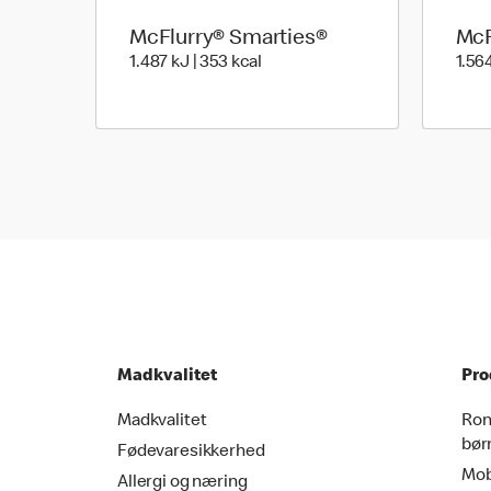
McFlurry® Smarties®
McF
1.487 kilo joules | 353 kilo calo
1.487 kJ | 353 kcal
1.564
Madkvalitet
Pro
Madkvalitet
Ron
bør
Fødevaresikkerhed
Mob
Allergi og næring