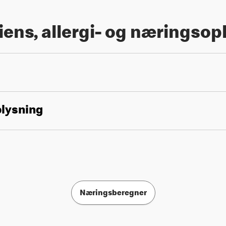
iens, allergi- og næringsop
plysning
Næringsberegner