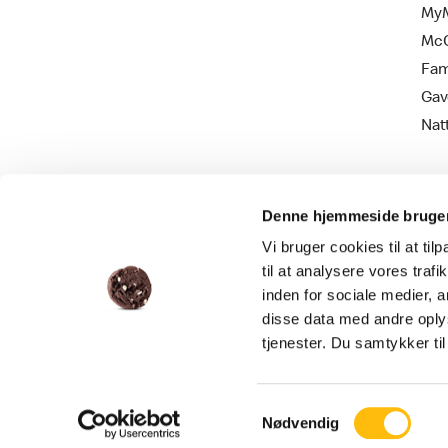
MyM
Mc
Fam
Gav
Nat
Denne hjemmeside bruger
Vi bruger cookies til at til
til at analysere vores tra
inden for sociale medier,
disse data med andre oplys
Persondatapolitik
Cookie information
tjenester. Du samtykker t
Samtykkevalg
Nødvendig