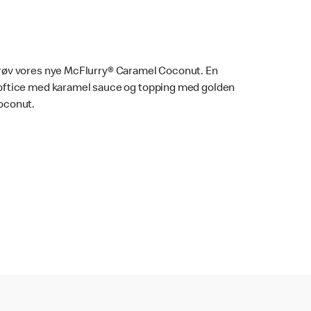
røv vores nye McFlurry® Caramel Coconut. En
oftice med karamel sauce og topping med golden
oconut.