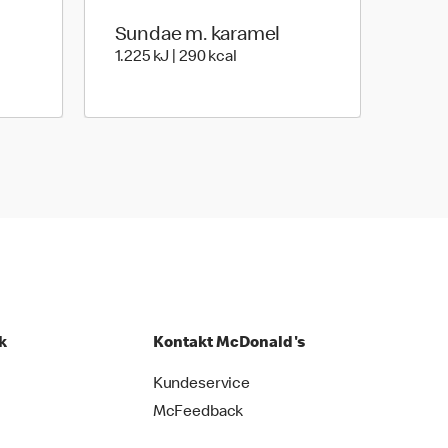
Sundae m. karamel
les | 157 kilo calories
1.225 kilo joules | 290 kilo calor
1.225 kJ | 290 kcal
k
Kontakt McDonald's
Kundeservice
McFeedback