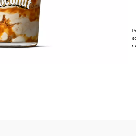
P
s
c