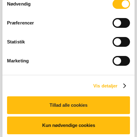
Nødvendig
Præferencer
McFlurry® Smarties®
Statistik
1.487 kilo joules | 353 ki
1.487 kJ | 353 kcal
Marketing
Vis detaljer
Tillad alle cookies
Sundae m. chokolade
1.190 kilo joules | 282 kil
1.190 kJ | 282 kcal
Kun nødvendige cookies