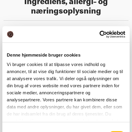
Ingrediens, allergi- og
næringsoplysning
Næringsindhold
Ingrediens- og allergioplysning
Denne hjemmeside bruger cookies
Vi bruger cookies til at tilpasse vores indhold og
annoncer, til at vise dig funktioner til sociale medier og til
at analysere vores trafik. Vi deler også oplysninger om
Næringsberegner
din brug af vores website med vores partnere inden for
sociale medier, annonceringspartnere og
analysepartnere. Vores partnere kan kombinere disse
data med andre oplysninger, du har givet dem, eller som
Relaterede produkter
de har indsamlet fra din brug af deres tjenester. Du
samtykker til vores cookies, hvis du fortsætter med at
anvende vores hjemmeside.
Samtykkevalg