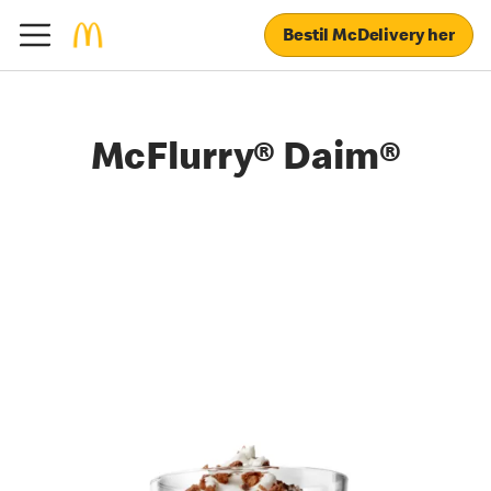
Bestil McDelivery her
McFlurry® Daim®