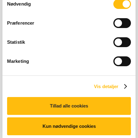
Nødvendig
Præferencer
Ketchup
Statistik
81 kilo joules | 19 kilo calor
81 kJ | 19 kcal
Marketing
Vis detaljer
Tillad alle cookies
Pommes Frites sauce
81 kilo joules | 19 kilo calor
81 kJ | 19 kcal
Kun nødvendige cookies