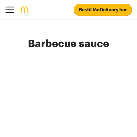
Bestil McDelivery her
Barbecue sauce