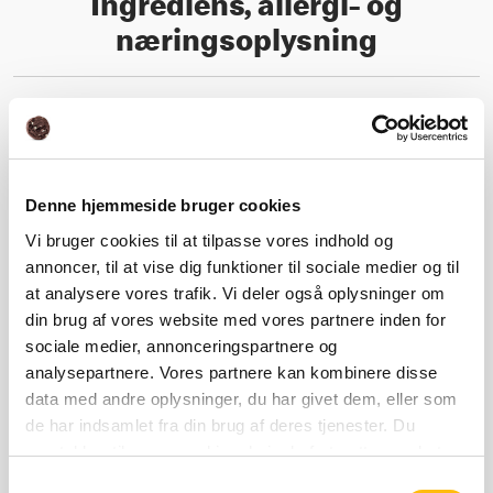
Ingrediens, allergi- og
næringsoplysning
Næringsindhold
Ingrediens- og allergioplysning
Denne hjemmeside bruger cookies
Vi bruger cookies til at tilpasse vores indhold og
annoncer, til at vise dig funktioner til sociale medier og til
at analysere vores trafik. Vi deler også oplysninger om
Næringsberegner
din brug af vores website med vores partnere inden for
sociale medier, annonceringspartnere og
analysepartnere. Vores partnere kan kombinere disse
data med andre oplysninger, du har givet dem, eller som
Relaterede produkter
de har indsamlet fra din brug af deres tjenester. Du
samtykker til vores cookies, hvis du fortsætter med at
anvende vores hjemmeside.
Samtykkevalg