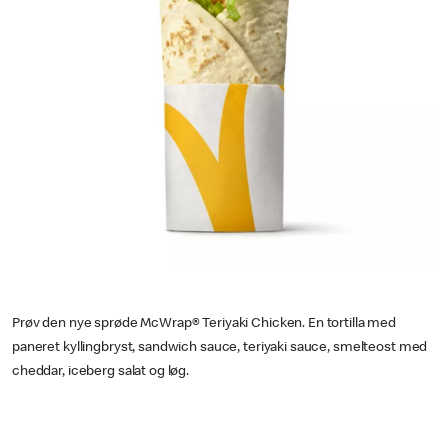
Prøv den nye sprøde McWrap® Teriyaki Chicken. En tortilla med
paneret kyllingbryst, sandwich sauce, teriyaki sauce, smelteost med
cheddar, iceberg salat og løg.