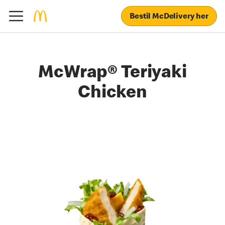
Bestil McDelivery her
McWrap® Teriyaki
Chicken