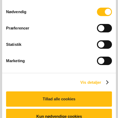
Relaterede produkter
anvende vores hjemmeside.
Samtykkevalg
Nødvendig
Præferencer
Statistik
Teriyaki Chicken
1.451 kilo joules | 343 kil
1.451 kJ | 343 kcal
Marketing
Vis detaljer
Tillad alle cookies
McWrap® Crispy Chicken
2.014 kilo joules | 481 ki
2.014 kJ | 481 kcal
Kun nødvendige cookies