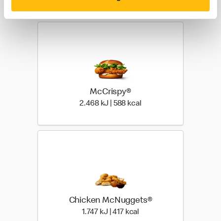
McCrispy®
2.468 kilo joules | 588 k
2.468 kJ | 588 kcal
Chicken McNuggets®
1.747 kilo joules | 417 kil
1.747 kJ | 417 kcal