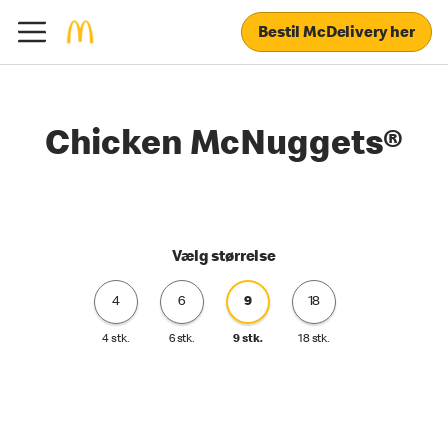
Bestil McDelivery her
Chicken McNuggets®
Vælg størrelse
4
6
9
18
4 stk.
6 stk.
9 stk.
18 stk.