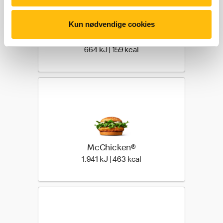
Kun nødvendige cookies
Chili Cheese Tops
664 kilo joules | 159 kilo 
664 kJ | 159 kcal
McChicken®
1.941 kilo joules | 463 ki
1.941 kJ | 463 kcal