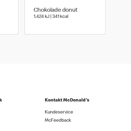
Chokolade donut
les | 168 kilo calories
1.424 kilo joules | 341 kilo calori
1.424 kJ | 341 kcal
k
Kontakt McDonald's
Kundeservice
McFeedback