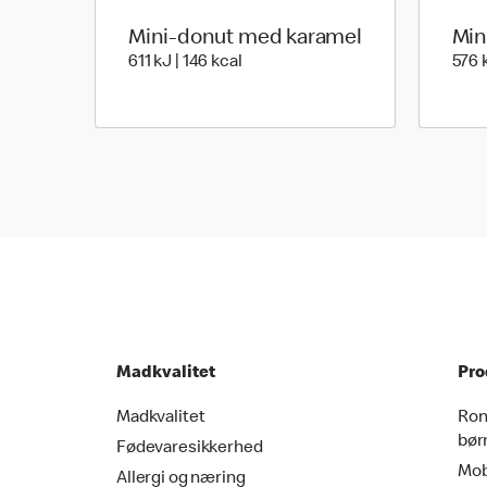
Mini-donut med karamel
Min
611 kilo joules | 146 kilo calories
611 kJ | 146 kcal
576 k
Madkvalitet
Pro
Madkvalitet
Ron
bør
Fødevaresikkerhed
Mob
Allergi og næring