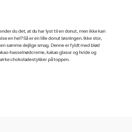
ender du det, at du har lyst til en donut, men ikke kan
pise en hel? Så er en lille donut løsningen. Ikke stor,
en samme dejlige smag. Denne er fyldt med blød
akao-hasselnødcreme, kakao glasur og hvide og
ørke chokoladestykker på toppen.