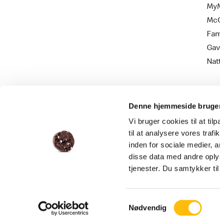
MyM
Mc
Fam
Gav
Nat
Denne hjemmeside bruger
Vi bruger cookies til at til
til at analysere vores tra
inden for sociale medier,
disse data med andre oplys
Persondatapolitik
Cookie information
tjenester. Du samtykker t
Samtykkevalg
Nødvendig