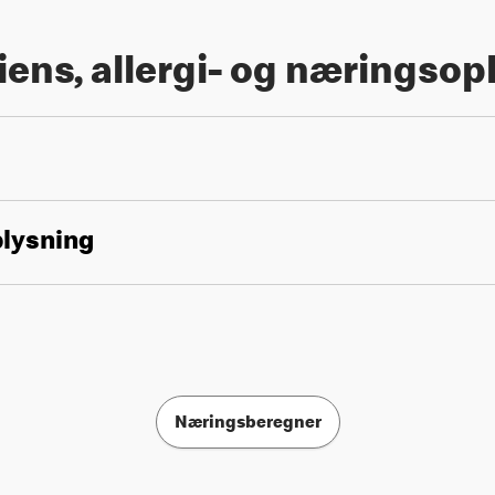
iens, allergi- og næringsop
plysning
Næringsberegner