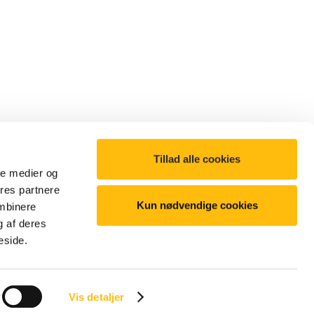
Tillad alle cookies
ale medier og
ores partnere
Kun nødvendige cookies
ombinere
g af deres
©2025 McDonald's. All Rights Reserved
eside.
Vis detaljer