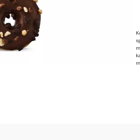
K
s
m
k
m