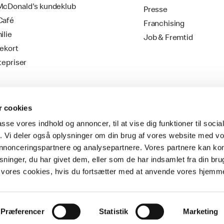
cDonald's kundeklub
Presse
Café
Franchising
ilie
Job & Fremtid
ekort
tepriser
 cookies
passe vores indhold og annoncer, til at vise dig funktioner til soci
fik. Vi deler også oplysninger om din brug af vores website med v
 annonceringspartnere og analysepartnere. Vores partnere kan k
ninger, du har givet dem, eller som de har indsamlet fra din bru
Vilkår & Betingelser
il vores cookies, hvis du fortsætter med at anvende vores hjemm
Præferencer
Statistik
Marketing