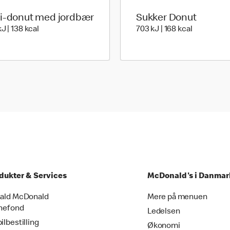
i-donut med jordbær
Sukker Donut
576 kilo joules | 138 kilo calories
703 kilo jou
J | 138 kcal
703 kJ | 168 kcal
dukter & Services
McDonald's i Danmar
ald McDonald
Mere på menuen
nefond
Ledelsen
ilbestilling
Økonomi