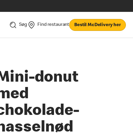
Søg
Find restaurant
Bestil McDelivery her
Mini-donut
med
chokolade-
hasselnød