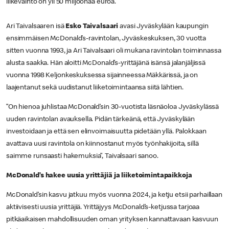
liikevaihto on yli 50 miljoonaa euroa.
Ari Taivalsaaren isä
Esko Taivalsaari
avasi Jyväskylään kaupungin
ensimmäisen McDonald’s-ravintolan, Jyväskeskuksen, 30 vuotta
sitten vuonna 1993, ja Ari Taivalsaari oli mukana ravintolan toiminnassa
alusta saakka. Hän aloitti McDonald’s-yrittäjänä isänsä jalanjäljissä
vuonna 1998 Keljonkeskuksessa sijainneessa Mäkkärissä, ja on
laajentanut sekä uudistanut liiketoimintaansa siitä lähtien.
”On hienoa juhlistaa McDonald’sin 30-vuotista läsnäoloa Jyväskylässä
uuden ravintolan avauksella. Pidän tärkeänä, että Jyväskylään
investoidaan ja että sen elinvoimaisuutta pidetään yllä. Palokkaan
avattava uusi ravintola on kiinnostanut myös työnhakijoita, sillä
saimme runsaasti hakemuksia”, Taivalsaari sanoo.
McDonald’s hakee uusia yrittäjiä ja liiketoimintapaikkoja
McDonald’sin kasvu jatkuu myös vuonna 2024, ja ketju etsii parhaillaan
aktiivisesti uusia yrittäjiä. Yrittäjyys McDonald’s-ketjussa tarjoaa
pitkäaikaisen mahdollisuuden oman yrityksen kannattavaan kasvuun