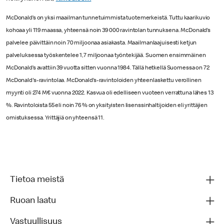
McDonald’s on yksi maailman tunnetuimmista tuotemerkeistä. Tuttu kaarikuvio
kohoaa yli 119 maassa, yhteensä noin 39 000 ravintolan tunnuksena. McDonald’s
palvelee päivittäin noin 70 miljoonaa asiakasta. Maailmanlaajuisesti ketjun
palveluksessa työskentelee 1,7 miljoonaa työntekijää. Suomen ensimmäinen
McDonald’s avattiin 39 vuotta sitten vuonna 1984. Tällä hetkellä Suomessa on 72
McDonald's-ravintolaa. McDonald’s-ravintoloiden yhteenlaskettu verollinen
myynti oli 274 M€ vuonna 2022. Kasvua oli edelliseen vuoteen verrattuna lähes 13
%. Ravintoloista 55 eli noin 76 % on yksityisten lisenssinhaltijoiden eli yrittäjien
omistuksessa. Yrittäjiä on yhteensä 11.
Tietoa meistä
Ruoan laatu
Vastuullisuus