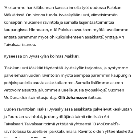
”Aloitamme henkilökunnan kanssa innolla työt uudessa Palokan
Mäkkärissä. On hienoa tuoda Jyväskylään uusi, viimeisimmän
konseptin mukainen ravintola ja samalla laajentaa toimintaa
kaupungissa. Hienoa on, että Palokan avauksen myötä tavoitamme
entistä paremmin myös ohikulkuliikenteen asiakkaita”, yrittäjä Ari
Taivalsaari sanoo.
Kyseessä on Jyväskylän kolmas Mäkkäri.
”Palokan uusi Mäkkäri täydentää Jyväskylän tarjontaa, ja pystymme
palvelemaan uuden ravintolan myötä aiempaa paremmin kaupungin
pohjoispuolella asuvia asiakkaitamme. Samalla lisäämme alueen
vetovoimaisuutta ja luomme alueelle uusia työpaikkoja”, Suomen
McDonald’sin toimitusjohtaja
Olli Johansson
iloitsee.
Uuden ravintolan lisäksi Jyväskylässä asiakkaita palvelevat keskustan
ja Tourulan ravintolat, joiden yrittäjänä toimii niin ikään Ari
Taivalsaari. Taivalsaari toimii yrittäjänä yhteensä 13 McDonald’s-
ravintolassa kuudella eri paikkakunnalla. Ravintoloiden yhteenlaskettu