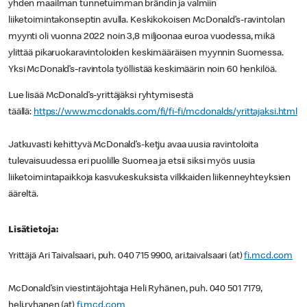
yhden maailman tunnetuimman brändin ja valmiin
liiketoimintakonseptin avulla. Keskikokoisen McDonald’s-ravintolan
myynti oli vuonna 2022 noin 3,8 miljoonaa euroa vuodessa, mikä
ylittää pikaruokaravintoloiden keskimääräisen myynnin Suomessa.
Yksi McDonald’s-ravintola työllistää keskimäärin noin 60 henkilöä.
Lue lisää McDonald’s-yrittäjäksi ryhtymisestä
täällä:
https://www.mcdonalds.com/fi/fi-fi/mcdonalds/yrittajaksi.html
Jatkuvasti kehittyvä McDonald’s-ketju avaa uusia ravintoloita
tulevaisuudessa eri puolille Suomea ja etsii siksi myös uusia
liiketoimintapaikkoja kasvukeskuksista vilkkaiden liikenneyhteyksien
ääreltä.
Lisätietoja:
Yrittäjä Ari Taivalsaari, puh. 040 715 9900, ari.taivalsaari (at)
fi.mcd.com
McDonald’sin viestintäjohtaja Heli Ryhänen, puh. 040 501 7179,
heli.ryhanen (at)
fi.mcd.com