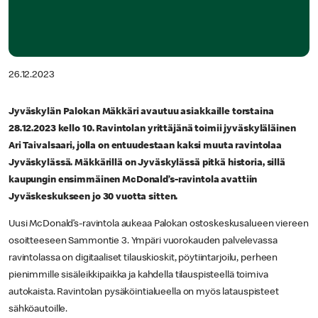
26.12.2023
Jyväskylän Palokan Mäkkäri avautuu asiakkaille torstaina
28.12.2023 kello 10. Ravintolan yrittäjänä toimii jyväskyläläinen
Ari Taivalsaari, jolla on entuudestaan kaksi muuta ravintolaa
Jyväskylässä. Mäkkärillä on Jyväskylässä pitkä historia, sillä
kaupungin ensimmäinen McDonald’s-ravintola avattiin
Jyväskeskukseen jo 30 vuotta sitten.
Uusi McDonald’s-ravintola aukeaa Palokan ostoskeskusalueen viereen
osoitteeseen Sammontie 3. Ympäri vuorokauden palvelevassa
ravintolassa on digitaaliset tilauskioskit, pöytiintarjoilu, perheen
pienimmille sisäleikkipaikka ja kahdella tilauspisteellä toimiva
autokaista. Ravintolan pysäköintialueella on myös latauspisteet
sähköautoille.