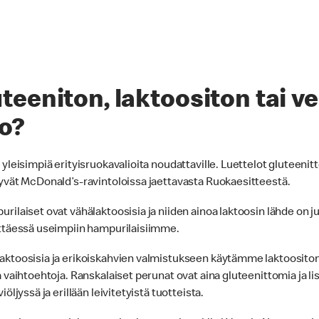
uteeniton, laktoositon tai 
io?
leisimpiä erityisruokavalioita noudattaville. Luettelot gluteenitt
yvät McDonald’s-ravintoloissa jaettavasta Ruokaesitteestä.
ilaiset ovat vähälaktoosisia ja niiden ainoa laktoosin lähde on
ttäessä useimpiin hampurilaisiimme.
ktoosisia ja erikoiskahvien valmistukseen käytämme laktoositon
vaihtoehtoja. Ranskalaiset perunat ovat aina gluteenittomia ja lisä
ljyssä ja erillään leivitetyistä tuotteista.