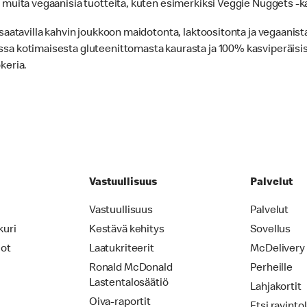
muita vegaanisia tuotteita, kuten esimerkiksi Veggie Nuggets -ka
saatavilla kahvin joukkoon maidotonta, laktoositonta ja vegaanist
a kotimaisesta gluteenittomasta kaurasta ja 100% kasviperäisis
keria.
Vastuullisuus
Palvelut
Vastuullisuus
Palvelut
kuri
Kestävä kehitys
Sovellus
iot
Laatukriteerit
McDelivery
Ronald McDonald
Perheille
Lastentalosäätiö
Lahjakortit
Oiva-raportit
Etsi ravinto