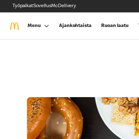
Työpaikat
Sovellus
McDelivery
Menu
Ajankohtaista
Ruoan laatu