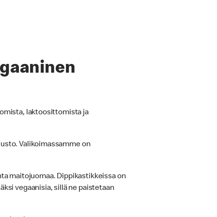
vegaaninen
omista, laktoosittomista ja
 juusto. Valikoimassamme on
ta maitojuomaa. Dippikastikkeissa on
ksi vegaanisia, sillä ne paistetaan