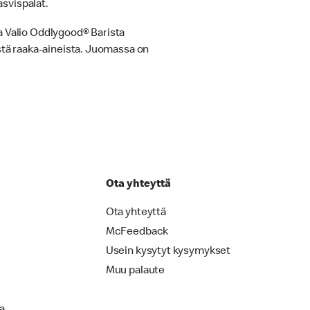
svispalat.
a Valio Oddlygood® Barista
tä raaka-aineista. Juomassa on
Ota yhteyttä
Ota yhteyttä
McFeedback
Usein kysytyt kysymykset
Muu palaute
la