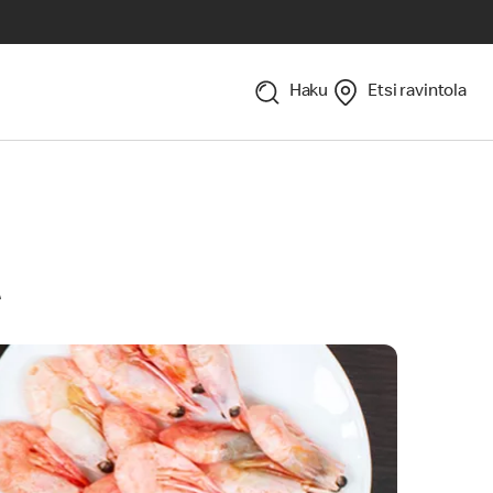
Haku
Etsi ravintola
t