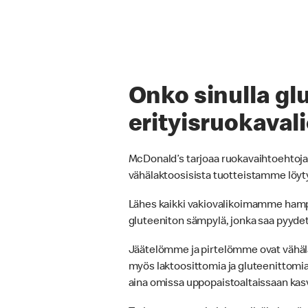
Onko sinulla gl
erityisruokaval
McDonald’s tarjoaa ruokavaihtoehtoja y
vähälaktoosisista tuotteistamme löyt
Lähes kaikki vakiovalikoimamme hampur
gluteeniton sämpylä, jonka saa pyyde
Jäätelömme ja pirtelömme ovat vähäla
myös laktoosittomia ja gluteenittomia 
aina omissa uppopaistoaltaissaan kasviö