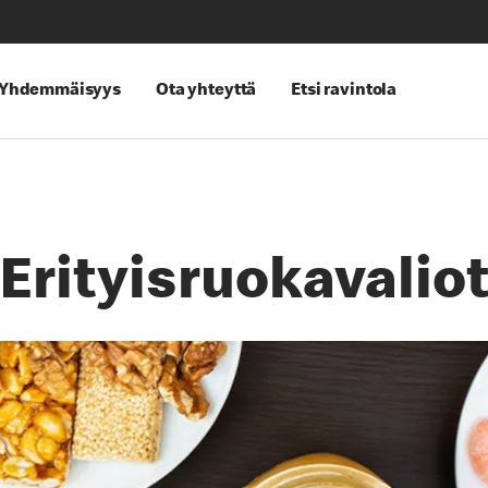
Yhdemmäisyys
Ota yhteyttä
Etsi ravintola
Erityisruokavalio