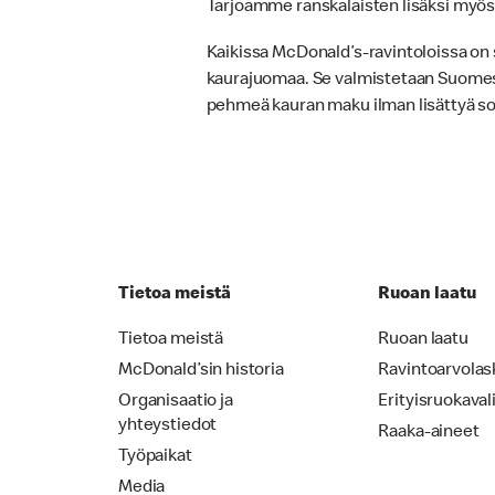
Tarjoamme ranskalaisten lisäksi myös 
Kaikissa McDonald’s-ravintoloissa on 
kaurajuomaa. Se valmistetaan Suomess
pehmeä kauran maku ilman lisättyä so
Tietoa meistä
Ruoan laatu
Tietoa meistä
Ruoan laatu
McDonald’sin historia
Ravintoarvolas
Organisaatio ja
Erityisruokaval
yhteystiedot
Raaka-aineet
Työpaikat
Media