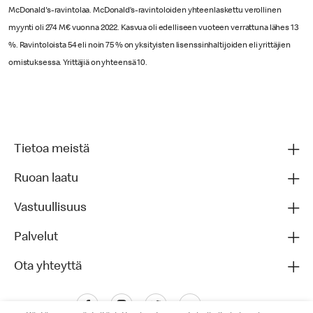
McDonald's-ravintolaa. McDonald’s-ravintoloiden yhteenlaskettu verollinen
myynti oli 274 M€ vuonna 2022. Kasvua oli edelliseen vuoteen verrattuna lähes 13
%. Ravintoloista 54 eli noin 75 % on yksityisten lisenssinhaltijoiden eli yrittäjien
omistuksessa. Yrittäjiä on yhteensä 10.
Tietoa meistä
Ruoan laatu
Vastuullisuus
Palvelut
Ota yhteyttä