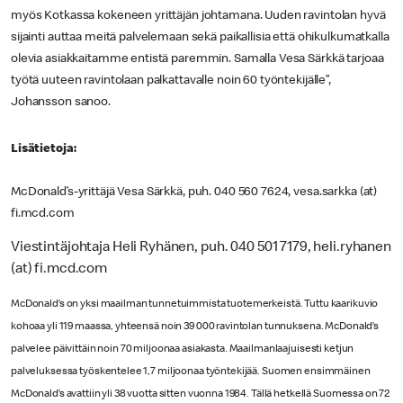
myös Kotkassa kokeneen yrittäjän johtamana. Uuden ravintolan hyvä
sijainti auttaa meitä palvelemaan sekä paikallisia että ohikulkumatkalla
olevia asiakkaitamme entistä paremmin. Samalla Vesa Särkkä tarjoaa
työtä uuteen ravintolaan palkattavalle noin 60 työntekijälle”,
Johansson sanoo.
Lisätietoja:
McDonald’s-yrittäjä Vesa Särkkä, puh. 040 560 7624, vesa.sarkka (at)
fi.mcd.com
Viestintäjohtaja Heli Ryhänen, puh. 040 501 7179, heli.ryhanen
(at) fi.mcd.com
McDonald’s on yksi maailman tunnetuimmista tuotemerkeistä. Tuttu kaarikuvio
kohoaa yli 119 maassa, yhteensä noin 39 000 ravintolan tunnuksena. McDonald’s
palvelee päivittäin noin 70 miljoonaa asiakasta. Maailmanlaajuisesti ketjun
palveluksessa työskentelee 1,7 miljoonaa työntekijää. Suomen ensimmäinen
McDonald’s avattiin yli 38 vuotta sitten vuonna 1984. Tällä hetkellä Suomessa on 72