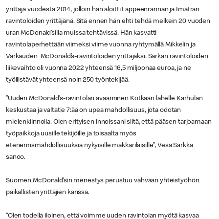
yrittäjä vuodesta 2014, jolloin hän aloitti Lappeenrannan ja Imatran
ravintoloiden yrittäjänä. Sitä ennen hän ehti tehdä melkein 20 vuoden
uran McDonald’silla muissa tehtävissä. Hän kasvatti
ravintolaperhettään viimeksi viime vuonna ryhtymällä Mikkelin ja
Varkauden McDonald’s-ravintoloiden yrittäjäksi. Särkän ravintoloiden
liikevaihto oli vuonna 2022 yhteensä 16,5 miljoonaa euroa, ja ne
työllistävät yhteensä noin 250 työntekijää.
”Uuden McDonald’s-ravintolan avaaminen Kotkaan lähelle Karhulan
keskustaa ja valtatie 7:ää on upea mahdollisuus, jota odotan
mielenkiinnolla. Olen erityisen innoissani siitä, että pääsen tarjoamaan
työpaikkoja uusille tekijöille ja toisaalta myös
etenemismahdollisuuksia nykyisille mäkkäriläisille”, Vesa Särkkä
sanoo.
Suomen McDonald’sin menestys perustuu vahvaan yhteistyöhön
paikallisten yrittäjien kanssa.
”Olen todella iloinen, että voimme uuden ravintolan myötä kasvaa