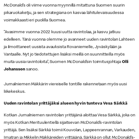
McDonald’s oli viime vuonna myynnillä mitattuna Suomen suurin
pikaruokaketju, ja sen strategiana on kasvaa lähitulevaisuudessa
voimakkaasti eri puolilla Suomea.
”Avasimme vuonna 2022 kuusi uutta ravintolaa, ja kasvu jatkuu
edelleen. Tänä vuonna olemme jo avanneet uuden ravintolan Lahteen
ja ilmoittaneet uusista avauksista Rovaniemelle, Jyväskylään ja
Vantaalle. Nyt jo tiedotettujen lisäksi meillä on suunnitteilla myös
muita uusia ravintoloita”, Suomen McDonald’sin toimitusjohtaja
Olli
Johansson
sanoo.
Jumalniemen Mäkkärin viereiselle tontille rakennetaan myös uusi
liikekeskus.
Uuden ravintolan yrittäjäksi alueen hyvin tunteva Vesa Särkkä
Kotkan Jumalniemen ravintolan yrittäjänä aloittaa Vesa Särkkä, joka on
myös Kotkan Merituulentiellä sijaitsevan McDonald’s-ravintolan
yrittäjä. Sen lisäksi Särkkä toimii Kouvolan, Lappeenrannan, Varkauden,
Imatran ja Mikkelin Mäkkäreiden yrittäjänä. Särkkä on ollut McDonald’s-