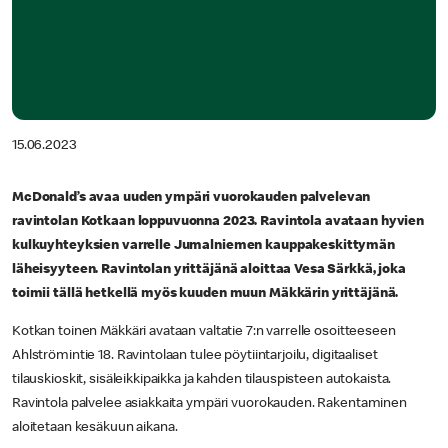
15.06.2023
McDonald’s avaa uuden ympäri vuorokauden palvelevan
ravintolan Kotkaan loppuvuonna 2023. Ravintola avataan hyvien
kulkuyhteyksien varrelle Jumalniemen kauppakeskittymän
läheisyyteen. Ravintolan yrittäjänä aloittaa Vesa Särkkä, joka
toimii tällä hetkellä myös kuuden muun Mäkkärin yrittäjänä.
Kotkan toinen Mäkkäri avataan valtatie 7:n varrelle osoitteeseen
Ahlströmintie 18. Ravintolaan tulee pöytiintarjoilu, digitaaliset
tilauskioskit, sisäleikkipaikka ja kahden tilauspisteen autokaista.
Ravintola palvelee asiakkaita ympäri vuorokauden. Rakentaminen
aloitetaan kesäkuun aikana.