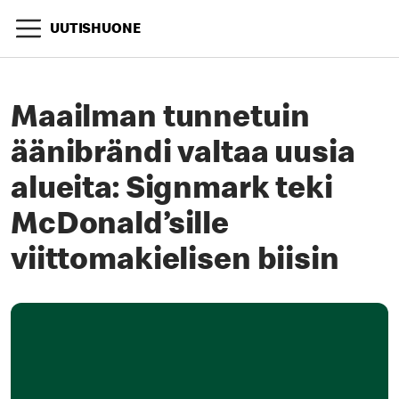
UUTISHUONE
Maailman tunnetuin
äänibrändi valtaa uusia
alueita: Signmark teki
McDonald’sille
viittomakielisen biisin