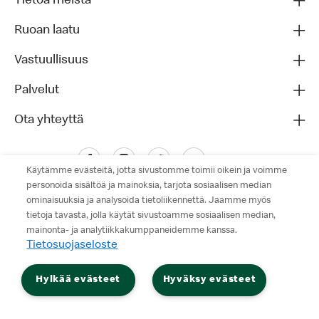
Tietoa meistä
Ruoan laatu
Vastuullisuus
Palvelut
Ota yhteyttä
Käytämme evästeitä, jotta sivustomme toimii oikein ja voimme
personoida sisältöä ja mainoksia, tarjota sosiaalisen median
ominaisuuksia ja analysoida tietoliikennettä. Jaamme myös
tietoja tavasta, jolla käytät sivustoamme sosiaalisen median,
mainonta- ja analytiikkakumppaneidemme kanssa.
Tietosuojaseloste
Tietosuojaseloste
Hylkää evästeet
Hyväksy evästeet
Käyttöehdot