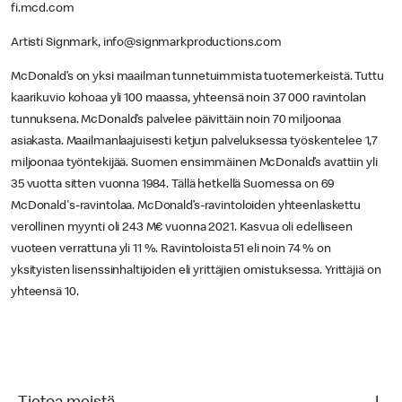
fi.mcd.com
Artisti Signmark, info@signmarkproductions.com
McDonald’s on yksi maailman tunnetuimmista tuotemerkeistä. Tuttu
kaarikuvio kohoaa yli 100 maassa, yhteensä noin 37 000 ravintolan
tunnuksena. McDonald’s palvelee päivittäin noin 70 miljoonaa
asiakasta. Maailmanlaajuisesti ketjun palveluksessa työskentelee 1,7
miljoonaa työntekijää. Suomen ensimmäinen McDonald’s avattiin yli
35 vuotta sitten vuonna 1984. Tällä hetkellä Suomessa on 69
McDonald's-ravintolaa. McDonald’s-ravintoloiden yhteenlaskettu
verollinen myynti oli 243 M€ vuonna 2021. Kasvua oli edelliseen
vuoteen verrattuna yli 11 %. Ravintoloista 51 eli noin 74 % on
yksityisten lisenssinhaltijoiden eli yrittäjien omistuksessa. Yrittäjiä on
yhteensä 10.