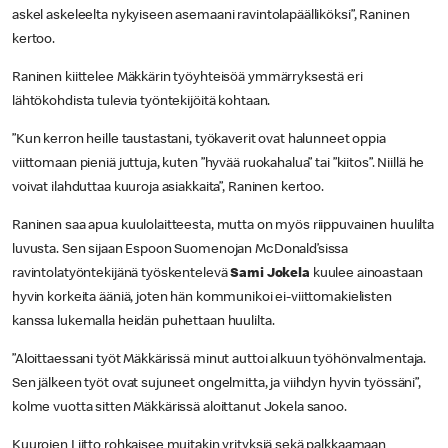
askel askeleelta nykyiseen asemaani ravintolapäälliköksi”, Raninen
kertoo.
Raninen kiittelee Mäkkärin työyhteisöä ymmärryksestä eri
lähtökohdista tulevia työntekijöitä kohtaan.
”Kun kerron heille taustastani, työkaverit ovat halunneet oppia
viittomaan pieniä juttuja, kuten ”hyvää ruokahalua” tai ”kiitos”. Niillä he
voivat ilahduttaa kuuroja asiakkaita”, Raninen kertoo.
Raninen saa apua kuulolaitteesta, mutta on myös riippuvainen huulilta
luvusta. Sen sijaan Espoon Suomenojan McDonald’sissa
ravintolatyöntekijänä työskentelevä
Sami Jokela
kuulee ainoastaan
hyvin korkeita ääniä, joten hän kommunikoi ei-viittomakielisten
kanssa lukemalla heidän puhettaan huulilta.
”Aloittaessani työt Mäkkärissä minut auttoi alkuun työhönvalmentaja.
Sen jälkeen työt ovat sujuneet ongelmitta, ja viihdyn hyvin työssäni”,
kolme vuotta sitten Mäkkärissä aloittanut Jokela sanoo.
Kuurojen Liitto rohkaisee muitakin yrityksiä sekä palkkaamaan