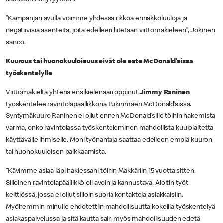
”Kampanjan avulla voimme yhdessä rikkoa ennakkoluuloja ja
negatiivisia asenteita, joita edelleen liitetään viittomakieleen”, Jokinen
sanoo.
Kuurous tai huonokuuloisuus eivät ole este McDonald’sissa
työskentelylle
Viittomakieltä yhtenä ensikielenään oppinut
Jimmy Raninen
työskentelee ravintolapäällikkönä Pukinmäen McDonald’sissa.
Syntymäkuuro Raninen ei ollut ennen McDonald’sille töihin hakemista
varma, onko ravintolassa työskenteleminen mahdollista kuulolaitetta
käyttävälle ihmiselle. Moni työnantaja saattaa edelleen empiä kuuron
tai huonokuuloisen palkkaamista.
”Kävimme asiaa läpi hakiessani töihin Mäkkäriin 15 vuotta sitten.
Silloinen ravintolapäällikkö oli avoin ja kannustava. Aloitin työt
keittiössä, jossa ei ollut silloin suoria kontakteja asiakkaisiin.
Myöhemmin minulle ehdotettiin mahdollisuutta kokeilla työskentelyä
asiakaspalvelussa ja sitä kautta sain myös mahdollisuuden edetä