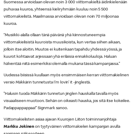
Suomessa arvioidaan olevan noin 3 000 viittomakieltä äidinkielenään
puhuvaa kuuroa, yhteensä kieliryhmään kuuluu noin 5 500
viittomakielistä. Maailmassa arvioidaan olevan noin 70 miljoonaa
kuuroa.
“Musiikki-alalla ollaan tänä päivänä yhä kiinnostuneempia
viittomakielisistä kuuroista muusikoista, kun vertaa siihen aikaan,
jolloin itse aloitin. Muutos ei kuitenkaan tapahdu yhdessä yössä, ja
kuurot kohtaavat arjessaan yhä erilaisia ennakkoluuloja. Haluan
hälventää niitä esimerkiksi olemalla mukana tässä kampanjassa.”
Uudessa biisissä kuullaan myös ensimmäisen kerran viittomakielinen
versio Mäkkärin tunnetusta I’m lovin’ it -jinglestä.
”Halusin tuoda Mäkkärin tunnetun jinglen hauskalla tavalla myös
visuaaliseen muotoon. Sehän on oikeasti hauska, jos sitä itse kokeilee.
Padappappappaa!” Signmark sanoo.
Viittomakielisten asiaa ajavan Kuurojen Liiton toiminnanjohtaja
Markku Jokinen
on tyytyväinen viittomakielen kampanjan avulla
saamaan näkyvyyteen.