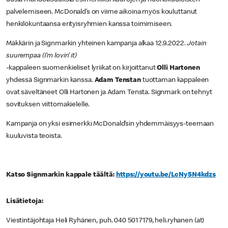
palvelemiseen. McDonald’s on viime aikoina myös kouluttanut
henkilökuntaansa erityisryhmien kanssa toimimiseen.
Mäkkärin ja Signmarkin yhteinen kampanja alkaa 12.9.2022.
Jotain
suurempaa (I’m lovin’ it)
-kappaleen suomenkieliset lyriikat on kirjoittanut
Olli Hartonen
yhdessä Signmarkin kanssa.
Adam Tenstan
tuottaman kappaleen
ovat säveltäneet Olli Hartonen ja Adam Tensta. Signmark on tehnyt
sovituksen viittomakielelle.
Kampanja on yksi esimerkki McDonald’sin yhdemmäisyys-teemaan
kuuluvista teoista.
Katso Signmarkin kappale täältä:
https://youtu.be/LcNy5N4kdzs
Lisätietoja:
Viestintäjohtaja Heli Ryhänen, puh. 040 501 7179, heli.ryhanen (at)