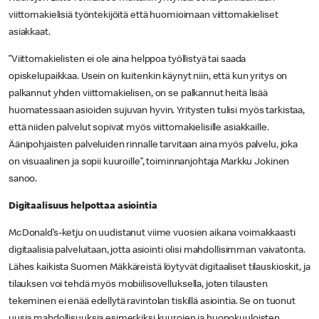
viittomakielisiä työntekijöitä että huomioimaan viittomakieliset
asiakkaat.
”Viittomakielisten ei ole aina helppoa työllistyä tai saada
opiskelupaikkaa. Usein on kuitenkin käynyt niin, että kun yritys on
palkannut yhden viittomakielisen, on se palkannut heitä lisää
huomatessaan asioiden sujuvan hyvin. Yritysten tulisi myös tarkistaa,
että niiden palvelut sopivat myös viittomakielisille asiakkaille.
Äänipohjaisten palveluiden rinnalle tarvitaan aina myös palvelu, joka
on visuaalinen ja sopii kuuroille”, toiminnanjohtaja Markku Jokinen
sanoo.
Digitaalisuus helpottaa asiointia
McDonald’s-ketju on uudistanut viime vuosien aikana voimakkaasti
digitaalisia palveluitaan, jotta asiointi olisi mahdollisimman vaivatonta.
Lähes kaikista Suomen Mäkkäreistä löytyvät digitaaliset tilauskioskit, ja
tilauksen voi tehdä myös mobiilisovelluksella, joten tilausten
tekeminen ei enää edellytä ravintolan tiskillä asiointia. Se on tuonut
uusia mahdollisuuksia esimerkiksi kuurojen ja huonokuuloisten