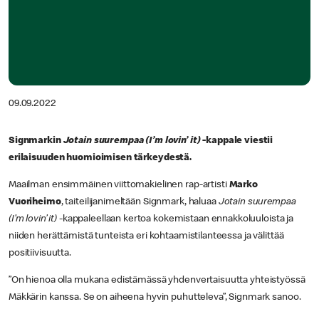
09.09.2022
Signmarkin
Jotain suurempaa (I’m lovin’ it)
-kappale viestii
erilaisuuden huomioimisen tärkeydestä.
Maailman ensimmäinen viittomakielinen rap-artisti
Marko
Vuoriheimo
, taiteilijanimeltään Signmark, haluaa
Jotain suurempaa
(I’m lovin’ it)
-kappaleellaan kertoa kokemistaan ennakkoluuloista ja
niiden herättämistä tunteista eri kohtaamistilanteessa ja välittää
positiivisuutta.
”On hienoa olla mukana edistämässä yhdenvertaisuutta yhteistyössä
Mäkkärin kanssa. Se on aiheena hyvin puhutteleva”, Signmark sanoo.