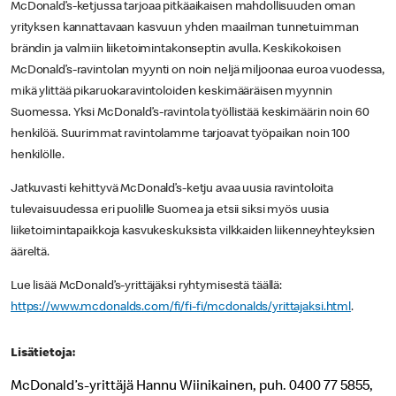
McDonald’s-ketjussa tarjoaa pitkäaikaisen mahdollisuuden oman
yrityksen kannattavaan kasvuun yhden maailman tunnetuimman
brändin ja valmiin liiketoimintakonseptin avulla. Keskikokoisen
McDonald’s-ravintolan myynti on noin neljä miljoonaa euroa vuodessa,
mikä ylittää pikaruokaravintoloiden keskimääräisen myynnin
Suomessa. Yksi McDonald’s-ravintola työllistää keskimäärin noin 60
henkilöä. Suurimmat ravintolamme tarjoavat työpaikan noin 100
henkilölle.
Jatkuvasti kehittyvä McDonald’s-ketju avaa uusia ravintoloita
tulevaisuudessa eri puolille Suomea ja etsii siksi myös uusia
liiketoimintapaikkoja kasvukeskuksista vilkkaiden liikenneyhteyksien
ääreltä.
Lue lisää McDonald’s-yrittäjäksi ryhtymisestä täällä:
https://www.mcdonalds.com/fi/fi-fi/mcdonalds/yrittajaksi.html
.
Lisätietoja:
McDonald’s-yrittäjä Hannu Wiinikainen, puh. 0400 77 5855,