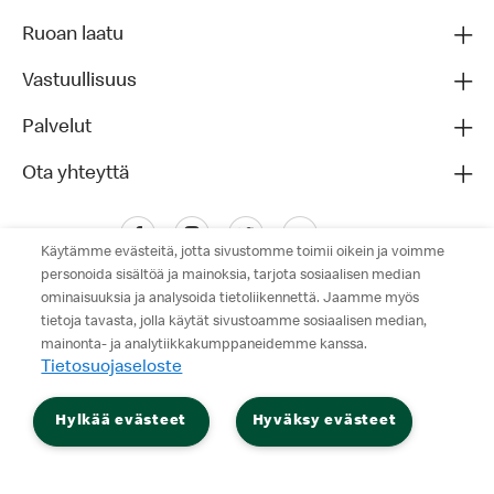
Ruoan laatu
Vastuullisuus
Palvelut
Ota yhteyttä
Käytämme evästeitä, jotta sivustomme toimii oikein ja voimme
personoida sisältöä ja mainoksia, tarjota sosiaalisen median
ominaisuuksia ja analysoida tietoliikennettä. Jaamme myös
tietoja tavasta, jolla käytät sivustoamme sosiaalisen median,
mainonta- ja analytiikkakumppaneidemme kanssa.
Tietosuojaseloste
Tietosuojaseloste
Hylkää evästeet
Hyväksy evästeet
Käyttöehdot
© 2026 McDonald's. Kaikki oikeudet pidätetään.