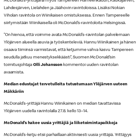
McDonald’s-yrittäjänä myös Tampereen Hämeenkadun, Kaukajärven,
Lahdesjärven, Lielahden ja Jäähovin ravintoloissa. Lisäksi Nokian
Viholan ravintola on Wiinikaisen omistuksessa. Ennen Tampereelle
siirtymistään Wiinikaisella oli McDonald’s-ravintoloita Helsingissä.
”On hienoa, että voimme avata McDonald’s-ravintolan palvelemaan
Ylöjärven alueella asuvia ja työskenteleviä. Hannu Wiinikainen ja hänen
osaava tiiminsä varmistavat, että ketjumme vahva kasvu Tampereen
seudulla jatkuu menestyksekkäästi”, Suomen McDonald’sin
toimitusjohtaja
Olli Johansson
kommentoi uuden ravintolan
avaamista.
Median edustajat tervetulleita tutustumaan Ylöjärven uuteen
Mäkkäriin
McDonald’s-yrittäjä Hannu Wiinikainen on median tavattavissa
Ylöjärven uudella ravintolalla 27.8. kello 13–14.
McDonald’s hakee uusia yrittäjiä ja liiketoimintapaikkoja
McDonald’s-ketju etsii parhaillaan aktiivisesti uusia yrittäjiä. Yrittäjyys