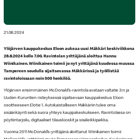
21.08.2024
Ylöjärven kauppakeskus Eloon aukeaa uusi Mäkkäri keskiviikkona
28.8.2024 kello 7.00. Ravintolan yrittäjänä aloittaa Hannu
Wiinikainen. Wiinikainen toimii jo nyt yrittäjänä kuudessa muussa
Tampereen seudulla sijaitsevassa Mäkkärissä ja työllistää
ravintoloissaan noin 500 henkilöä.
Ylöjärven ensimmäinen McDonald’s-ravintola avataan valtatie 3:n ja
Uuden-Kuruntien risteyksessä sijaitsevaan kauppakeskus Eloon
osoitteeseen Elotie 1. Autokaistalliseen Mäkkäriin tulee oma
sisäänkäynti sekä suora yhteys kauppakeskukseen. Ravintolassa on
pöytiintarjoilu, digitaaliset tilauskioskit ja sisäleikkipaikka.
Vuonna 2011 McDonald’s-yrittäjänä aloittanut Wiinikainen toimii