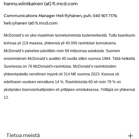
hannu.wiinikainen (at) fi.mcd.com
Communications Manager Heli Ryhänen, puh. 040 501 7179,
heli.ryhanen (at) fi.mcd.com
McDonald’s on yksi maailman tunnetuimmista tuotemerkeistä. Tuttu kaarikuvio
kohoaa yli 119 maassa, yhteensä yli 40 000 ravintolan tunnuksena.
McDonald’s palvelee päivittäin noin 69 miljoonaa asiakasta. Suomen
ensimmäinen McDonald’s avattiin 40 vuotta sitten vuonna 1984. Tällä hetkellä
Suomessa on 76 McDonald's-ravintolaa. McDonald’s-ravintoloiden
yhteenlaskettu verollinen myynti oli 314 M€ vuonna 2023. Kasvua oli
edelliseen vuoteen verrattuna 14 %. Ravintoloista 60 eli noin 79 % on
yksityisten lisenssinhaltijoiden eli yrittäjien omistuksessa. Yrittäjiä on yhteensä
12.
Tietoa meistä