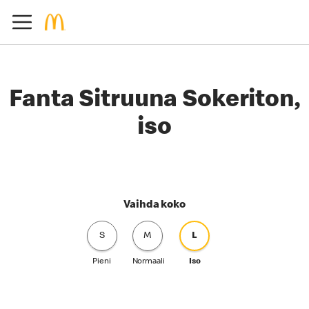
Fanta Sitruuna Sokeriton,
iso
Vaihda koko
S
M
L
Pieni
Normaali
Iso