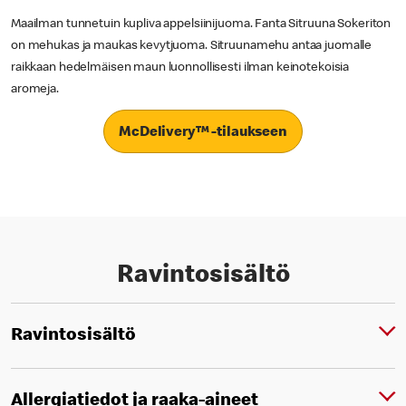
Maailman tunnetuin kupliva appelsiinijuoma. Fanta Sitruuna Sokeriton
on mehukas ja maukas kevytjuoma. Sitruunamehu antaa juomalle
raikkaan hedelmäisen maun luonnollisesti ilman keinotekoisia
aromeja.
McDelivery™ -tilaukseen
Ravintosisältö
Ravintosisältö
Allergiatiedot ja raaka-aineet