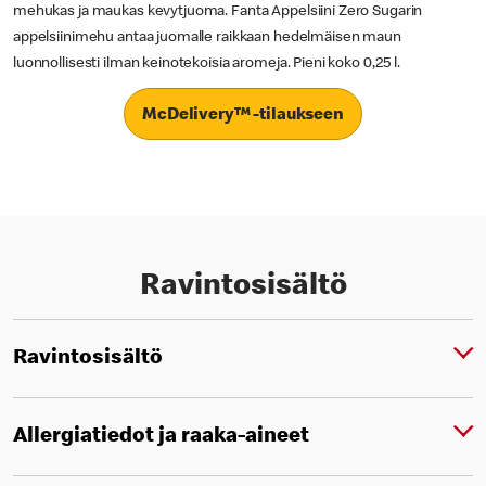
mehukas ja maukas kevytjuoma. Fanta Appelsiini Zero Sugarin
appelsiinimehu antaa juomalle raikkaan hedelmäisen maun
luonnollisesti ilman keinotekoisia aromeja. Pieni koko 0,25 l.
McDelivery™ -tilaukseen
Ravintosisältö
Ravintosisältö
Allergiatiedot ja raaka-aineet