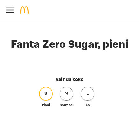
Fanta Zero Sugar, pieni
Vaihda koko
S
M
L
Pieni
Normaali
Iso