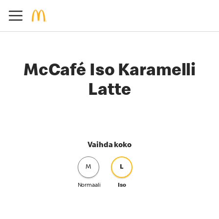
McCafé Iso Karamelli
Latte
Vaihda koko
M
L
Normaali
Iso