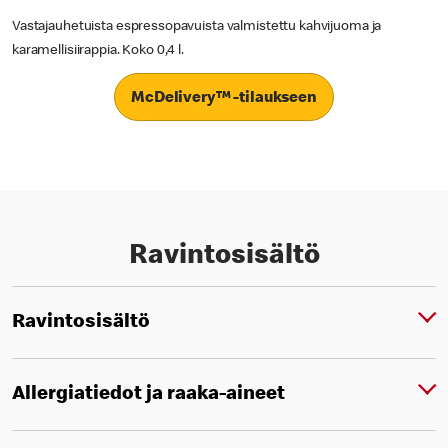
Vastajauhetuista espressopavuista valmistettu kahvijuoma ja
karamellisiirappia. Koko 0,4 l.
McDelivery™ -tilaukseen
Ravintosisältö
Ravintosisältö
Allergiatiedot ja raaka-aineet