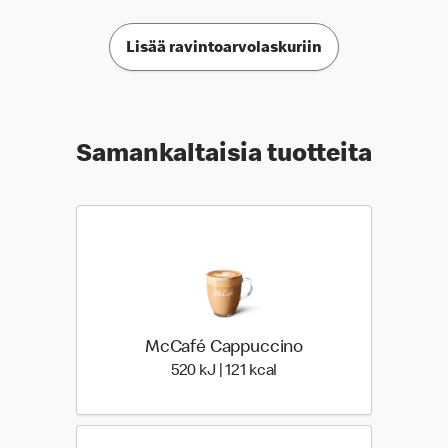
Lisää ravintoarvolaskuriin
Samankaltaisia tuotteita
McCafé Cappuccino
520 Energia | 121 Energia
520 kJ | 121 kcal