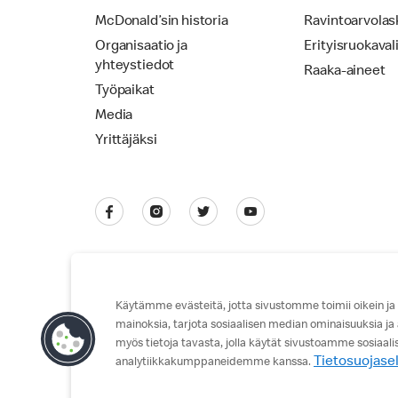
McDonald’sin historia
Ravintoarvolas
Organisaatio ja
Erityisruokaval
yhteystiedot
Raaka-aineet
Työpaikat
Media
Yrittäjäksi
Käytämme evästeitä, jotta sivustomme toimii oikein ja
mainoksia, tarjota sosiaalisen median ominaisuuksia ja
Tietosuojaseloste
Käyttöehdot
myös tietoja tavasta, jolla käytät sivustoamme sosiaal
Tietosuojase
analytiikkakumppaneidemme kanssa.