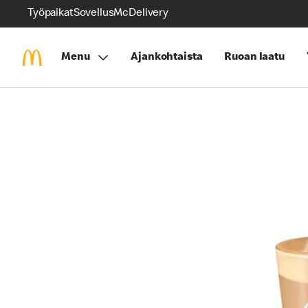
Työpaikat
Sovellus
McDelivery
Menu
Ajankohtaista
Ruoan laatu