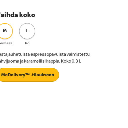
aihda koko
M
L
ormaali
Iso
astajauhetuista espressopavuista valmistettu
ahvijuoma ja karamellisiirappia. Koko 0,3 l.
McDelivery™ -tilaukseen