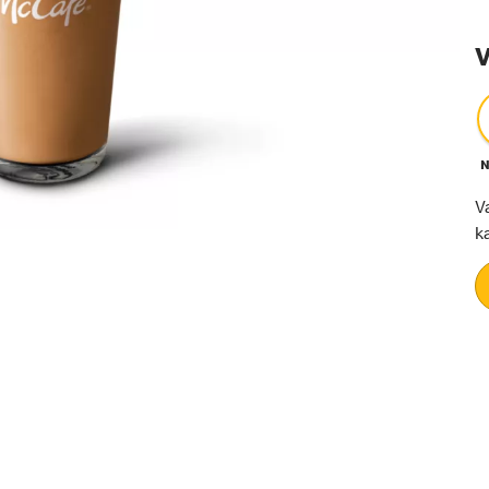
V
N
V
k