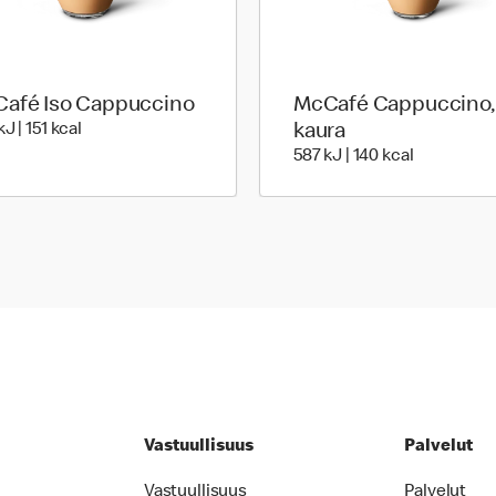
afé Iso Cappuccino
McCafé Cappuccino,
649 Energia | 151 Energia
J | 151 kcal
kaura
587 Energia
587 kJ | 140 kcal
Vastuullisuus
Palvelut
Vastuullisuus
Palvelut