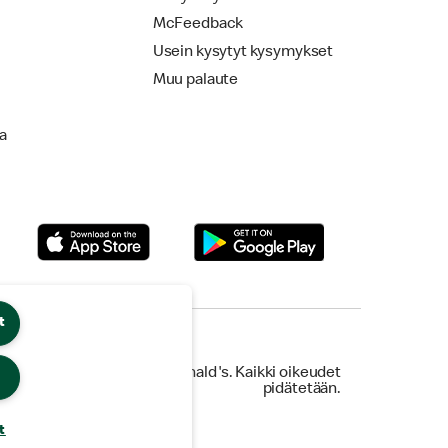
McFeedback
Usein kysytyt kysymykset
Muu palaute
la
t
© 2026 McDonald's. Kaikki oikeudet
pidätetään.
t