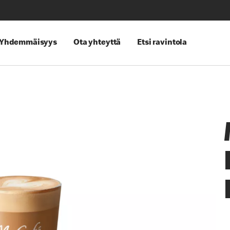
Yhdemmäisyys
Ota yhteyttä
Etsi ravintola