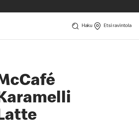
Haku
Etsi ravintola
McCafé
Karamelli
Latte