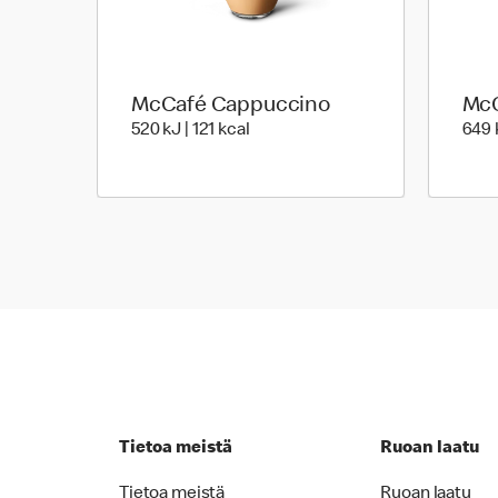
McCafé Cappuccino
McC
520 Energia | 121 Energia
520 kJ | 121 kcal
649 k
Tietoa meistä
Ruoan laatu
Tietoa meistä
Ruoan laatu