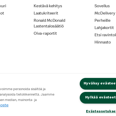
kuri
Kestävä kehitys
Sovellus
iot
Laatukriteerit
McDelivery
Ronald McDonald
Perheille
Lastentalosäätiö
Lahjakortit
Oiva-raportit
Etsi ravinto
Hinnasto
Hyväksy evästee
 voimme personoida sisältöä ja
 analysoida tietoliikennettä. Jaamme
Hylkää evästeet
isen median, mainonta- ja
loste
Evästeasetukse