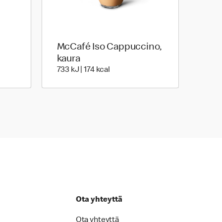
McCafé Iso Cappuccino,
kaura
 | 140 Energia
733 Energia | 174 Energia
733 kJ | 174 kcal
Ota yhteyttä
Ota yhteyttä