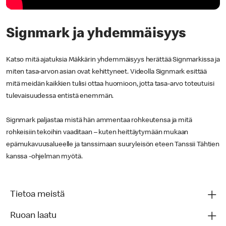
Signmark ja yhdemmäisyys
Katso mitä ajatuksia Mäkkärin yhdemmäisyys herättää Signmarkissa ja
miten tasa-arvon asian ovat kehittyneet. Videolla Signmark esittää
mitä meidän kaikkien tulisi ottaa huomioon, jotta tasa-arvo toteutuisi
tulevaisuudessa entistä enemmän.
Signmark paljastaa mistä hän ammentaa rohkeutensa ja mitä
rohkeisiin tekoihin vaaditaan – kuten heittäytymään mukaan
epämukavuusalueelle ja tanssimaan suuryleisön eteen Tanssii Tähtien
kanssa -ohjelman myötä.
Tietoa meistä
Ruoan laatu