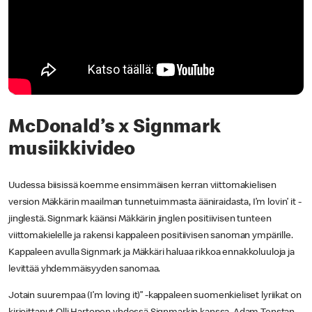
McDonald’s x Signmark
musiikkivideo
Uudessa biisissä koemme ensimmäisen kerran viittomakielisen
version Mäkkärin maailman tunnetuimmasta ääniraidasta, I’m lovin’ it -
jinglestä. Signmark käänsi Mäkkärin jinglen positiivisen tunteen
viittomakielelle ja rakensi kappaleen positiivisen sanoman ympärille.
Kappaleen avulla Signmark ja Mäkkäri haluaa rikkoa ennakkoluuloja ja
levittää yhdemmäisyyden sanomaa.
Jotain suurempaa (I’m loving it)” -kappaleen suomenkieliset lyriikat on