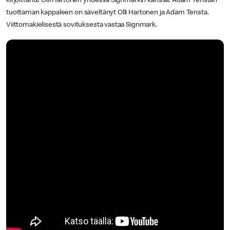
kirjoittanut Olli Hartonen yhdessä Signmarkin kanssa. Adam Tenstan
tuottaman kappaleen on säveltänyt Olli Hartonen ja Adam Tensta.
Viittomakielisestä sovituksesta vastaa Signmark.