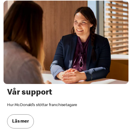
Vår support
Hur McDonald’s stöttar franchisetagare
Läs mer