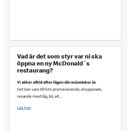
Vad är det som styr var ni ska
öppna en ny McDonald´s
restaurang?
Vi söker alltid efter lägen där människor är.
Det kan vara till fots promenerande, shoppande,
resande med tåg, bil, ell...
Läs mer