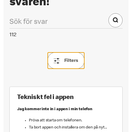
svaren!
112
Filters
Tekniskt fel i appen
Jag kommer inte in i appen i min telefon
Pröva att starta om telefonen.
Ta bort appen och installera om den på nyt...