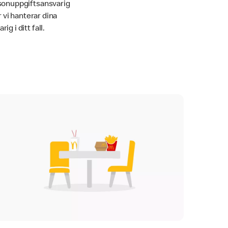
sonuppgiftsansvarig
r vi hanterar dina
 i ditt fall.