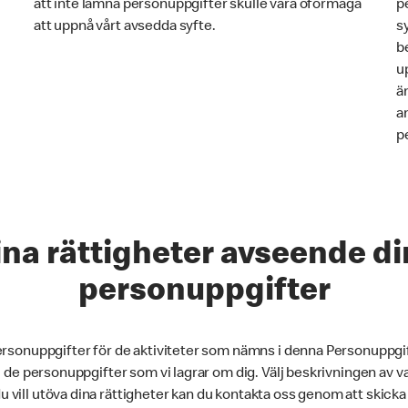
att inte lämna personuppgifter skulle vara oförmåga
p
att uppnå vårt avsedda syfte.
s
be
u
ä
a
p
na rättigheter avseende d
personuppgifter
ersonuppgifter för de aktiviteter som nämns i denna Personuppgif
l de personuppgifter som vi lagrar om dig. Välj beskrivningen av va
 vill utöva dina rättigheter kan du kontakta oss genom att skic