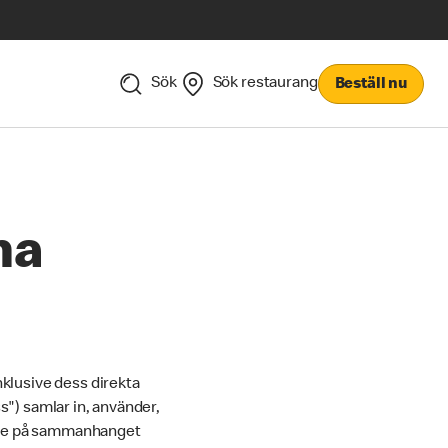
Sök
Sök restaurang
Beställ nu
na
nklusive dess direkta
s") samlar in, använder,
ende på sammanhanget