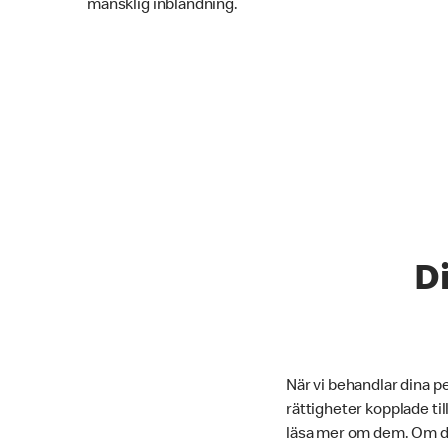
mänsklig inblandning.
Di
När vi behandlar dina p
rättigheter kopplade til
läsa mer om dem. Om du