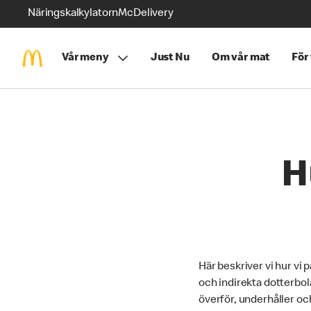
Näringskalkylatorn
McDelivery
Vår meny
Just Nu
Om vår mat
För
H
Här beskriver vi hur vi
och indirekta dotterbol
överför, underhåller o