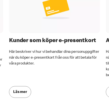
Kunder som köper e-presentkort
A
Här beskriver vi hur vi behandlar dina personuppgifter
H
när du köper e-presentkort från oss för att betala för
n
er
våra produkter.
t
v
k
b
Läs mer