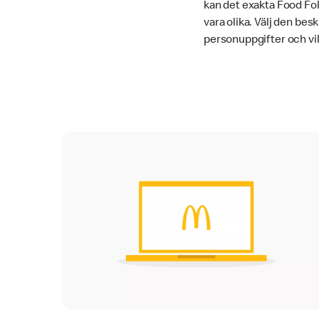
kan det exakta Food Fo
vara olika. Välj den bes
personuppgifter och vi