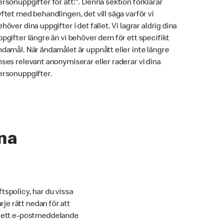
ersonuppgifter för att:". Denna sektion förklarar
yftet med behandlingen, det vill säga varför vi
höver dina uppgifter i det fallet. Vi lagrar aldrig dina
ppgifter längre än vi behöver dem för ett specifikt
ndamål. När ändamålet är uppnått eller inte längre
nses relevant anonymiserar eller raderar vi dina
ersonuppgifter.
ina
tspolicy, har du vissa
rje rätt nedan för att
ka ett e-postmeddelande