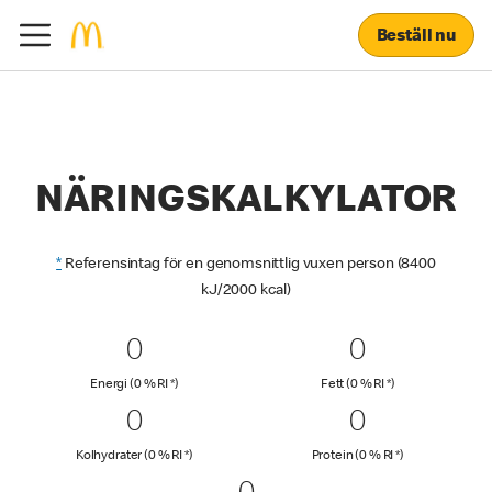
Beställ nu
NÄRINGSKALKYLATOR
*
Referensintag för en genomsnittlig vuxen person (8400
kJ/2000 kcal)
0 Energi (0 % RI *)
0
0 Fett (0 % 
0
0
0
Energi (0 % Daily Value)
Fett (0 % Daily Va
Energi (0 % RI *)
Fett (0 % RI *)
0 Kolhydrater (0 % RI *)
0
0 Protein (
0
0
0
Kolhydrater (0 % Daily Value)
Protein (0 % Dai
Kolhydrater (0 % RI *)
Protein (0 % RI *)