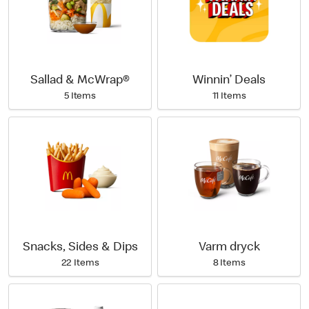
Sallad & McWrap®
Winnin’ Deals
5 Items
11 Items
Snacks, Sides & Dips
Varm dryck
22 Items
8 Items