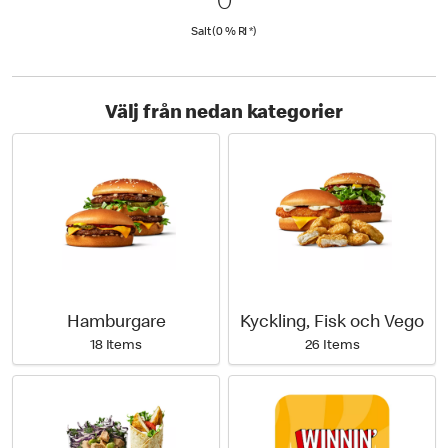
0 Salt (0 % RI *)
0
0
Salt (0 % Daily Value)
Salt (0 % RI *)
Välj från nedan kategorier
Hamburgare
Kyckling, Fisk och Vego
18 Items
26 Items