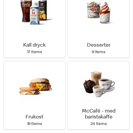
Kall dryck
Desserter
17 Items
9 Items
McCafé - med
Frukost
baristakaffe
19 Items
24 Items