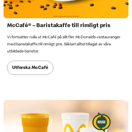
McCafé® – Baristakaffe till rimligt pris
Vi fortsätter rulla ut McCafé på allt fler McDonald’s-restauranger
med baristakaffe till rimligt pris. Såklart alltid tillagat av våra
utbildade baristor.
Utforska McCafé