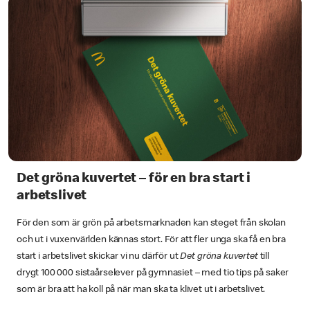
Det gröna kuvertet – för en bra start i
arbetslivet
För den som är grön på arbetsmarknaden kan steget från skolan
och ut i vuxenvärlden kännas stort. För att fler unga ska få en bra
start i arbetslivet skickar vi nu därför ut
Det gröna kuvertet
till
drygt 100 000 sistaårselever på gymnasiet – med tio tips på saker
som är bra att ha koll på när man ska ta klivet ut i arbetslivet.