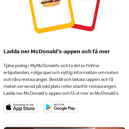
Ladda ner McDonald’s-appen och få mer
Tjäna poäng i MyMcDonald’s och ta del av finfina
erbjudanden, roliga spel och nyttig information om maten
och våra restauranger. Beställ och betala i appen och få
maten serverad på vald plats i eller utanför restaurangen.
Ladda ner McDonald’s-appen och få ut mer av McDonald’s.