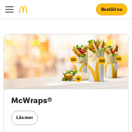
Beställ nu
McWraps®
Läs mer