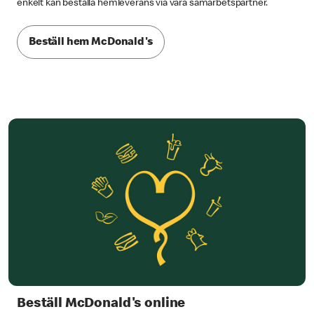
enkelt kan beställa hemleverans via våra samarbetspartner.
Beställ hem McDonald's
Beställ McDonald's online