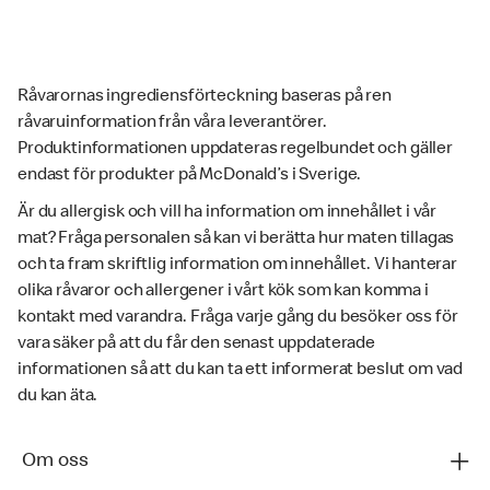
Råvarornas ingrediensförteckning baseras på ren
råvaruinformation från våra leverantörer.
Produktinformationen uppdateras regelbundet och gäller
endast för produkter på McDonald’s i Sverige.
Är du allergisk och vill ha information om innehållet i vår
mat? Fråga personalen så kan vi berätta hur maten tillagas
och ta fram skriftlig information om innehållet. Vi hanterar
olika råvaror och allergener i vårt kök som kan komma i
kontakt med varandra. Fråga varje gång du besöker oss för
vara säker på att du får den senast uppdaterade
informationen så att du kan ta ett informerat beslut om vad
du kan äta.
Om oss